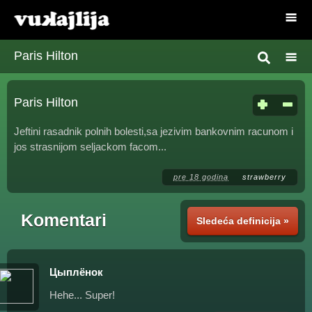
Paris Hilton
Paris Hilton
Jeftini rasadnik polnih bolesti,sa jezivim bankovnim racunom i
jos strasnijom seljackom facom...
pre 18 godina
strawberry
Komentari
Sledeća definicija »
Цыплёнок
Hehe... Super!