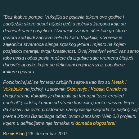
"Bez ikakve pompe, Vukajlija se pojavila tokom ove godine i
zabilježila skoro deset hiljada rječi u rječniku žargona koje su
definisali sami posjetioci. Uzimajući za ime učestalu grešku u
govoru kad ljudi zapravo žele da kažu Vujaklija, stvorena je
zajednica stvaraoca slenga srpskog jezika i mjesto na kojem
posjetioci treniraju svoju kreativnost. Ovaj kreativni ventil vas samo
tako usisa i očas posla možete da izgubite sate vremena čitajući
duhovite opaske kojim su definisani brojni izrazi iz popularne
kulture i govora
Pozicionirajući se između ozbiljnih sajtova kao što su
Metak
i
Vokabular
na jednoj, i zabavnih
Srbovanje
i
Kobaja Grande
na
drugoj strani, Vukajlija je dokazala da famozni “user-created
content” (sadržaj kreiran od strane korisnika) može sasvim lijepo
da zaživi i na ovim prostorima. Ovogodišnja nagrada za najbolji sajt
prema izboru Biznisbloga odlazi ovom istinskom Web 2.0 projektu
kojem u definicijama nije izmakla ni
domaća blogosfera
!"
BiznisBlog
| 26. decembar 2007.