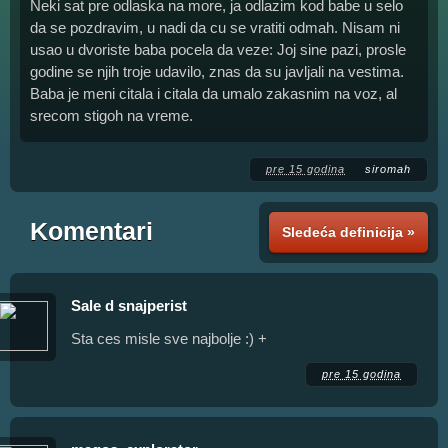
Neki sat pre odlaska na more, ja odlazim kod babe u selo
da se pozdravim, u nadi da cu se vratiti odmah. Nisam ni
usao u dvoriste baba pocela da veze: Joj sine pazi, prosle
godine se njih troje udavilo, znas da su javljali na vestima.
Baba je meni citala i citala da umalo zakasnim na voz, al
srecom stigoh na vreme.
pre 15 godina
siromah
Komentari
Sledeća definicija »
Sale d snajperist
Sta ces misle sve najbolje :) +
pre 15 godina