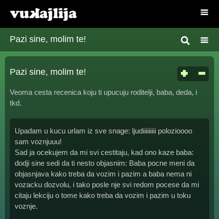
Pazi sine, molim te!
Pazi sine, molim te!
Veoma cesta recenica koju ti upucuju roditelji, baba, deda, i
tkd.
Upadam u kucu urlam iz sve snage: ljudiiiiiiiii polozioooo
sam voznjuuu!
Sad ja ocekujem da mi svi cestitaju, kad ono kaze baba:
dodji sine sedi da ti nesto objasnim: Baba pocne meni da
objasnjava kako treba da vozim i pazim a baba nema ni
vozacku dozvolu, i tako posle nje svi redom pocese da mi
citaju lekciju o tome kako treba da vozim i pazim u toku
voznje.