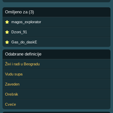
Omiljeno za (3)
magos_explorator
Dzoni_91
Gas_do_daskE
Odabrane definicije
Živi i radi u Beogradu
Vudu supa
Zaveden
Orešnik
Cveće