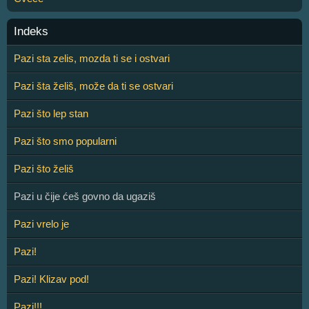
Indeks
Pazi sta zelis, mozda ti se i ostvari
Pazi šta želiš, može da ti se ostvari
Pazi što lep stan
Pazi što smo popularni
Pazi što želiš
Pazi u čije ćeš govno da ugaziš
Pazi vrelo je
Pazi!
Pazi! Klizav pod!
Pazi!!!