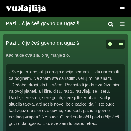
Pazi u čije ćeš govno da ugaziš
Pazi u čije ćeš govno da ugaziš
Kad nude dva zla, biraj manje zlo.
- Sve je to lepo, al' ja drugih opcija nemam. Ili da umrem ili
da poginem. Ne znam šta da radim, veruj mi ne znam.
- Dečače, dragi, da ti kažem. Poznato ti je da sva živa bića
na ovoj planeti, a i šire, dišu, rastu, razvijaju se i seru.
Dakle, sere slon, sere golub, sere jelte, vrabac. Kad je
situcija takva, a ti nosiš nove, bele patike, da l' isto bude
kad zgaziš u slonovo govno, kao kad zgaziš u govno
nevinog vrapca? Ne bude. Otvori onda oči i pazi u čije češ
govno da ugaziš. Eto, sve sam ti, brate, rekao.