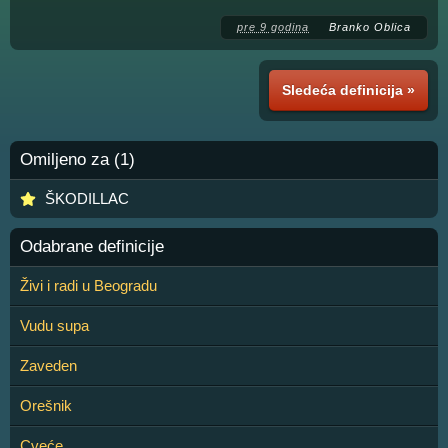
pre 9 godina
Branko Oblica
Sledeća definicija »
Omiljeno za (1)
ŠKODILLAC
Odabrane definicije
Živi i radi u Beogradu
Vudu supa
Zaveden
Orešnik
Cveće