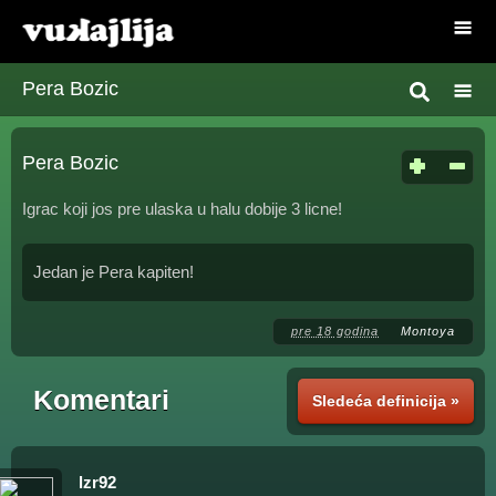
Pera Bozic
Pera Bozic
Igrac koji jos pre ulaska u halu dobije 3 licne!
Jedan je Pera kapiten!
pre 18 godina
Montoya
Komentari
Sledeća definicija »
lzr92