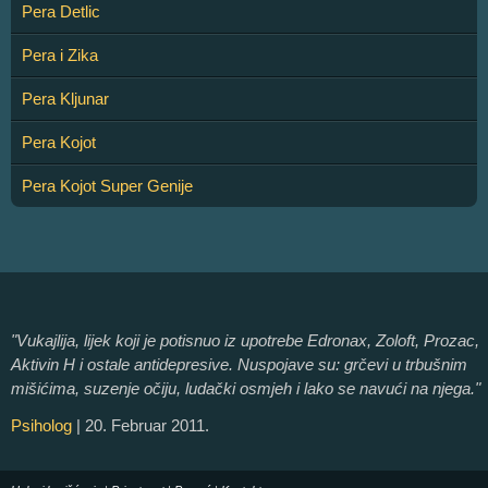
Pera Detlic
Pera i Zika
Pera Kljunar
Pera Kojot
Pera Kojot Super Genije
"Vukajlija, lijek koji je potisnuo iz upotrebe Edronax, Zoloft, Prozac,
Aktivin H i ostale antidepresive. Nuspojave su: grčevi u trbušnim
mišićima, suzenje očiju, ludački osmjeh i lako se navući na njega."
Psiholog
| 20. Februar 2011.