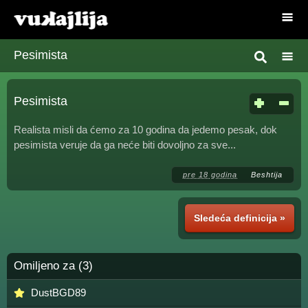
Pesimista
Pesimista
Realista misli da ćemo za 10 godina da jedemo pesak, dok
pesimista veruje da ga neće biti dovoljno za sve...
pre 18 godina
Beshtija
Sledeća definicija »
Omiljeno za (3)
DustBGD89