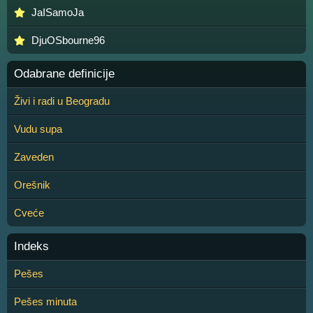
JaISamoJa
DjuOSbourne96
Odabrane definicije
Živi i radi u Beogradu
Vudu supa
Zaveden
Orešnik
Cveće
Indeks
Pešes
Pešes minuta