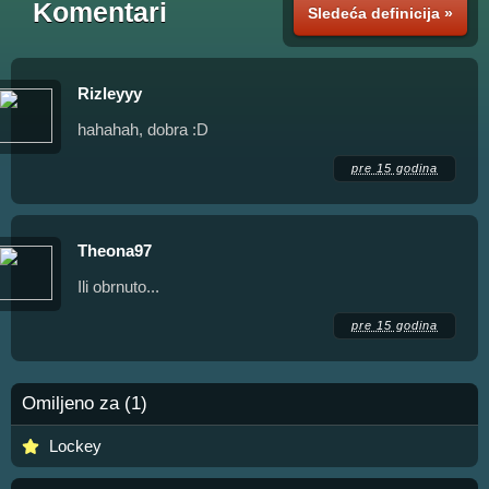
Komentari
Sledeća definicija »
Rizleyyy
hahahah, dobra :D
pre 15 godina
Theona97
Ili obrnuto...
pre 15 godina
Omiljeno za (1)
Lockey