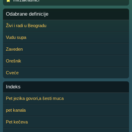
Odabrane definicije
Živi i radi u Beogradu
Vudu supa
Zaveden
Orešnik
Cveće
Indeks
Pet jezika govori,a šesti muca
pet kanala
Pet kečeva