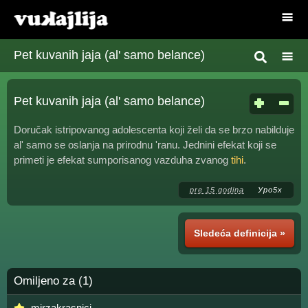
Pet kuvanih jaja (al' samo belance)
Pet kuvanih jaja (al' samo belance)
Doručak istripovanog adolescenta koji želi da se brzo nabilduje
al' samo se oslanja na prirodnu 'ranu. Jednini efekat koji se
primeti je efekat sumporisanog vazduha zvanog
tihi
.
pre 15 godina
Уро5х
Sledeća definicija »
Omiljeno za (1)
mirzakrasnici