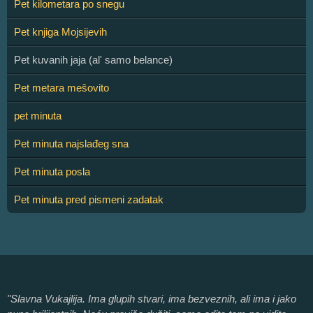
Pet kilometara po snegu
Pet knjiga Mojsijevih
Pet kuvanih jaja (al' samo belance)
Pet metara mešovito
pet minuta
Pet minuta najslađeg sna
Pet minuta posla
Pet minuta pred pismeni zadatak
"Slavna Vukajlija. Ima glupih stvari, ima bezveznih, ali ima i jako