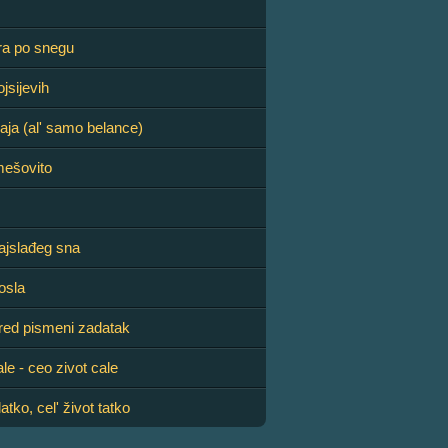
ra po snegu
jsijevih
jaja (al' samo belance)
mešovito
ajslađeg sna
osla
red pismeni zadatak
le - ceo zivot cale
atko, cel' život tatko