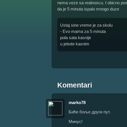
nema veze sa realnoscu. I obicno posle
da je 5 minuta ispalo mnogo duze
Ustaj sine vreme je za skolu
- Evo mama za 5 minuta
pola sata kasnije
u jebote kasnim
Komentari
marko78
Биће боље други пут.
Минус!