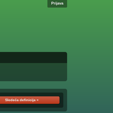
Prijava
Sledeća definicija »