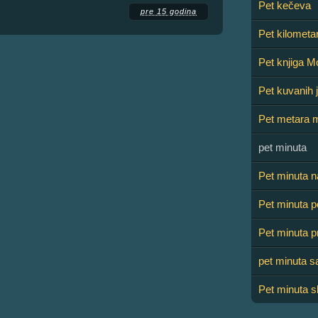
Pet kečeva
pre 15 godina
Pet kilometa
Pet knjiga Mo
Pet kuvanih 
Pet metara 
pet minuta
Pet minuta n
Pet minuta p
Pet minuta p
pet minuta sa
Pet minuta sl