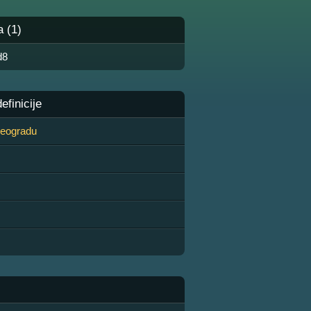
a (1)
d8
finicije
 Beogradu