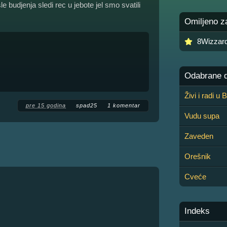
 budjenja sledi rec u jebote jel smo svatili
Omiljeno z
8Wizzar
Odabrane de
Živi i radi u
pre 15 godina
spad25
1 komentar
Vudu supa
Zaveden
Orešnik
Cveće
Indeks