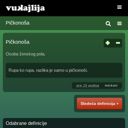
Pičkonoša
Pičkonoša
Osoba ženskog pola.
Rupa ko rupa, razlika je samo u pičkonoši.
pre 15 godina
mickoni
Sledeća definicija »
Odabrane definicije