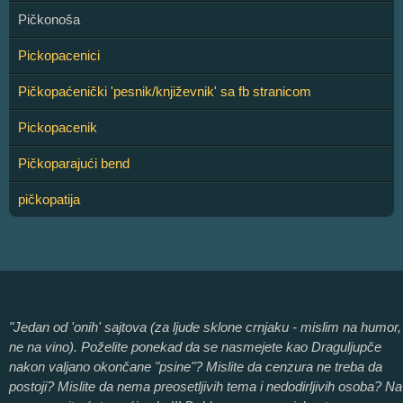
Pičkonoša
Pickopacenici
Pičkopaćenički 'pesnik/književnik' sa fb stranicom
Pickopacenik
Pičkoparajući bend
pičkopatija
"Jedan od 'onih' sajtova (za ljude sklone crnjaku - mislim na humor,
ne na vino). Poželite ponekad da se nasmejete kao Draguljupče
nakon valjano okončane "psine"? Mislite da cenzura ne treba da
postoji? Mislite da nema preosetljivih tema i nedodirljivih osoba? Na