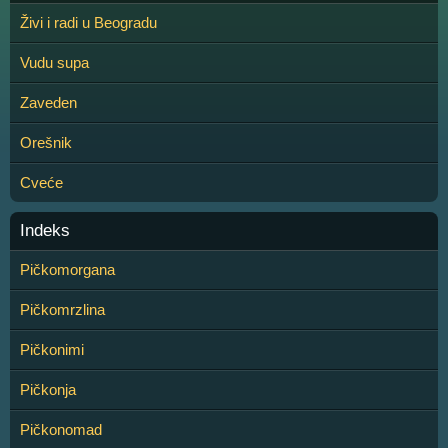
Živi i radi u Beogradu
Vudu supa
Zaveden
Orešnik
Cveće
Indeks
Pičkomorgana
Pičkomrzlina
Pičkonimi
Pičkonja
Pičkonomad