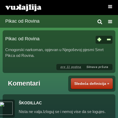
Pikac od Rovina
Pikac od Rovina
Crnogorski narkoman, opjevan u Njegoševoj pjesmi Smrt
Pikca od Rovina.
pre 11 godina
Slinava pršuta
Komentari
Sledeća definicija »
ŠKODILLAC
Nista ne valja.Izloguj se i nemoj vise da se logujes.