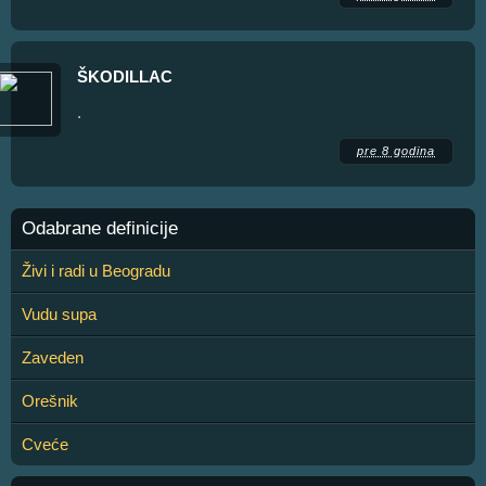
ŠKODILLAC
.
pre 8 godina
Odabrane definicije
Živi i radi u Beogradu
Vudu supa
Zaveden
Orešnik
Cveće