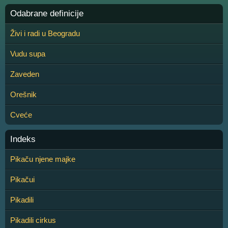
Odabrane definicije
Živi i radi u Beogradu
Vudu supa
Zaveden
Orešnik
Cveće
Indeks
Pikaču njene majke
Pikačui
Pikadili
Pikadili cirkus