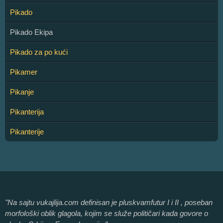
Pikado
Pikado Ekipa
Pikado za po kući
Pikamer
Pikanje
Pikanterija
Pikanterije
"Na sajtu vukajlija.com definisan je pluskvamfutur I i II , poseban
morfološki oblik glagola, kojim se služe političari kada govore o