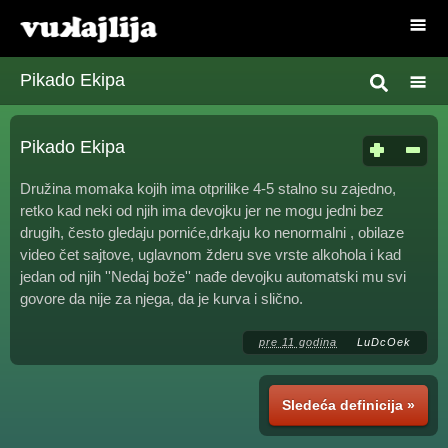
Pikado Ekipa
Pikado Ekipa
Družina momaka kojih ima otprilike 4-5 stalno su zajedno,
retko kad neki od njih ima devojku jer ne mogu jedni bez
drugih, često gledaju porniće,drkaju ko nenormalni , obilaze
video čet sajtove, uglavnom žderu sve vrste alkohola i kad
jedan od njih ''Nedaj bože'' nađe devojku automatski mu svi
govore da nije za njega, da je kurva i slično.
pre 11 godina
LuDcOek
Sledeća definicija »