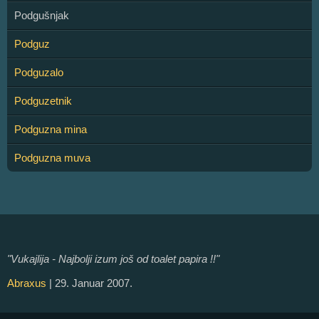
Podgušnjak
Podguz
Podguzalo
Podguzetnik
Podguzna mina
Podguzna muva
"Vukajlija - Najbolji izum još od toalet papira !!"
Abraxus
| 29. Januar 2007.