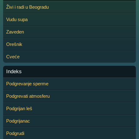
Živi i radi u Beogradu
Vudu supa
Zaveden
Orešnik
Cveće
Indeks
Podgrevanje sperme
Podgrevati atmosferu
Podgrijan leš
Podgrijanac
Podgrudi