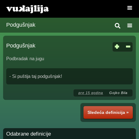
Podgušnjak
Podgušnjak
Podbradak na jugu
- Si puštija taj podgušnjak!
pre 15 godina
Gojko Bila
Sledeća definicija »
Odabrane definicije