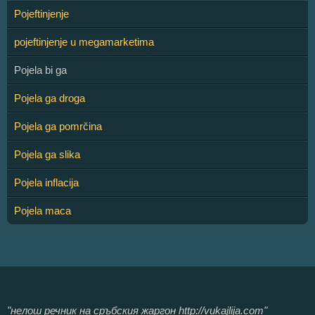
Pojeftinjenje
pojeftinjenje u megamarketima
Pojela bi ga
Pojela ga droga
Pojela ga pomrčina
Pojela ga slika
Pojela inflacija
Pojela maca
"нелош речник на сръбския жаргон http://vukajlija.com"