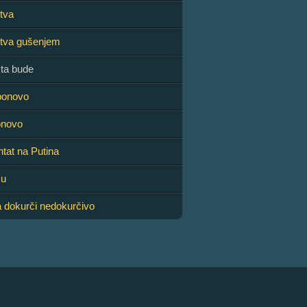
tva
stva gušenjem
ta bude
ponovo
onovo
ntat na Putina
šu
 dokurči nedokurčivo