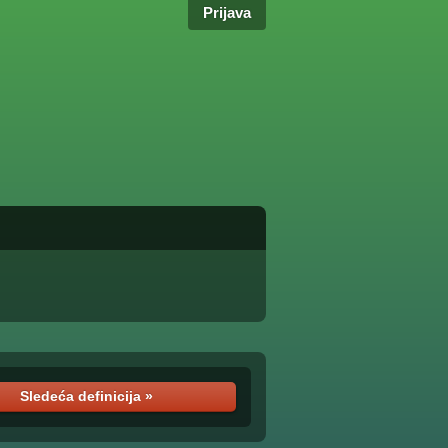
Prijava
Sledeća definicija »