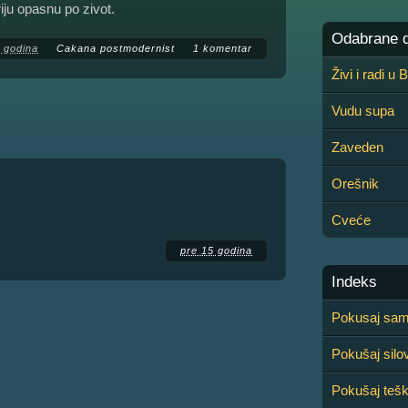
iju opasnu po zivot.
Odabrane de
 godina
Cakana postmodernist
1 komentar
Živi i radi u
Vudu supa
Zaveden
Orešnik
Cveće
pre 15 godina
Indeks
Pokusaj sam
Pokušaj silo
Pokušaj teš