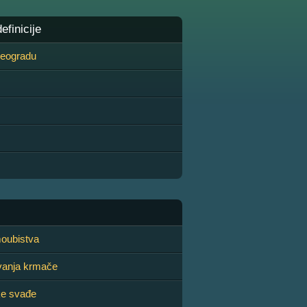
finicije
 Beogradu
oubistva
vanja krmače
ke svađe