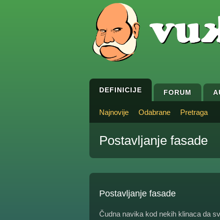
DEFINICIJE
FORUM
A
Najnovije
Odabrane
Pretraga
Postavljanje fasade
Postavljanje fasade
Čudna navika kod nekih klinaca da svo