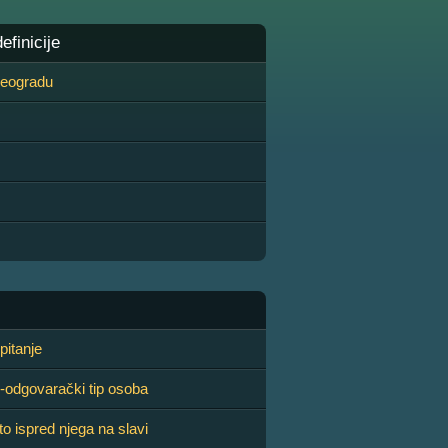
finicije
 Beogradu
pitanje
-odgovarački tip osoba
to ispred njega na slavi