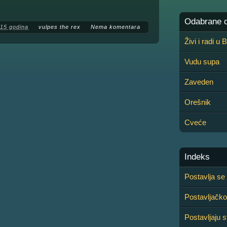
Odabrane de
 15 godina
vulpes the rex
Nema komentara
Živi i radi u
Vudu supa
Zaveden
Orešnik
Cveće
Indeks
Postavlja se 
Postavljačko
Postavljaju s