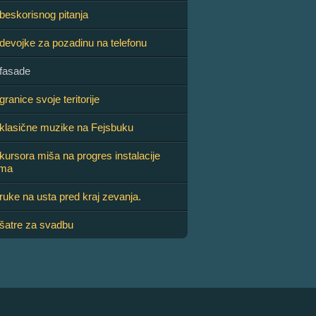
 beskorisnog pitanja
 devojke za pozadinu na telefonu
 fasade
granice svoje teritorije
 klasične muzike na Fejsbuku
 kursora miša na progres instalacije
ama
ruke na usta pred kraj zevanja.
 šatre za svadbu