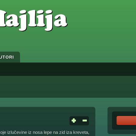
UTORI
je izlučevine iz nosa lepe na zid iza kreveta,