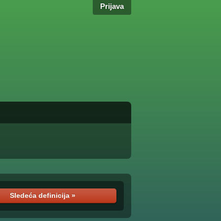
Prijava
Sledeća definicija »