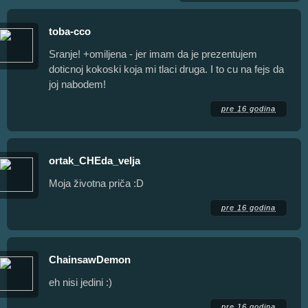
toba-cco
Sranje! +omiljena - jer imam da je prezentujem
doticnoj kokoski koja mi tlaci druga. I to cu na fejs da
joj nabodem!
pre 16 godina
ortak_CHEda_velja
Moja životna priča :D
pre 16 godina
ChainsawDemon
eh nisi jedini :)
pre 16 godina