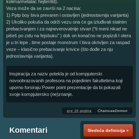
kolima/metalac hejter/itd).
Veza može da se završi na 2 nacina:
1) Pptp boy biva prevaren i ostavljen (jednostavnija varijanta)
2) Ukoliko pokuša da održi vezu ona će ga izluđivati stalnim
prebacivanjem i za najneverovatnije stvari (“ti meni nikad ne
pišeš po zidu na fejsbuku” ) dok on konačno ne popizdi I otera
je u tri lepe , time postaje monstrum I biva okrivljen za raspad
veze – klasično prebacivanje krivice (što dođe za nju
jednostavnija varijanta).
Inspiracija za naziv potekla je od kompjuterski
novoobrazovanih profesora na pojedinim fakultetima koji
uporno forsiraju Power point prezentacije da bi pokazali
svoje kompjutersko (ne)znanje.
pre 16 godina
ChainsawDemon
Komentari
Sledeća definicija »