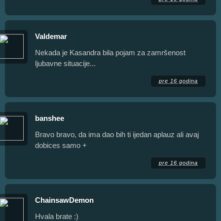
Valdemar
Nekada je Kasandra bila pojam za zamršenost
ljubavne situacije...
pre 16 godina
banshee
Bravo bravo, da ima dao bih ti ijedan aplauz ali avaj
dobices samo +
pre 16 godina
ChainsawDemon
Hvala brate :)