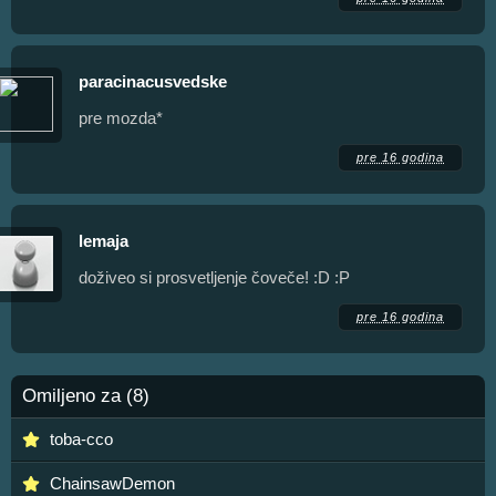
paracinacusvedske
pre mozda*
pre 16 godina
lemaja
doživeo si prosvetljenje čoveče! :D :P
pre 16 godina
Omiljeno za (8)
toba-cco
ChainsawDemon