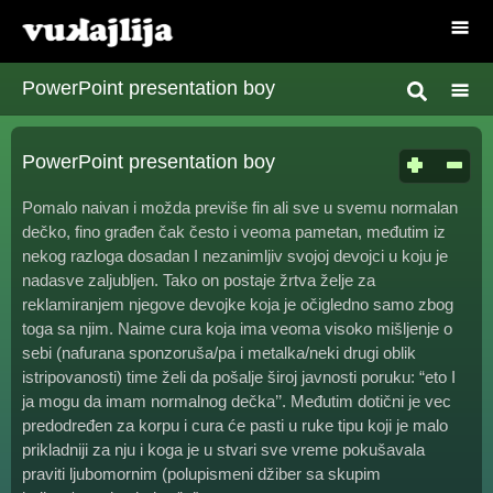
PowerPoint presentation boy
PowerPoint presentation boy
Pomalo naivan i možda previše fin ali sve u svemu normalan
dečko, fino građen čak često i veoma pametan, međutim iz
nekog razloga dosadan I nezanimljiv svojoj devojci u koju je
nadasve zaljubljen. Tako on postaje žrtva želje za
reklamiranjem njegove devojke koja je očigledno samo zbog
toga sa njim. Naime cura koja ima veoma visoko mišljenje o
sebi (nafurana sponzoruša/pa i metalka/neki drugi oblik
istripovanosti) time želi da pošalje široj javnosti poruku: “eto I
ja mogu da imam normalnog dečka’’. Međutim dotični je vec
predodređen za korpu i cura će pasti u ruke tipu koji je malo
prikladniji za nju i koga je u stvari sve vreme pokušavala
praviti ljubomornim (polupismeni džiber sa skupim