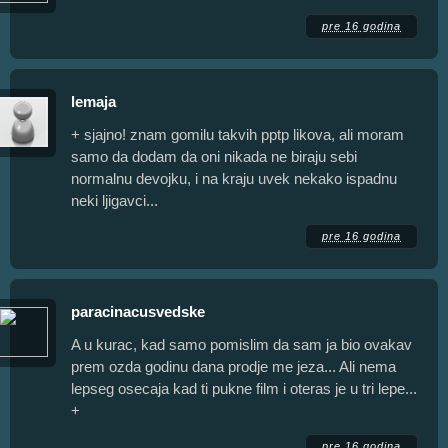
pre 16 godina
lemaja
+ sjajno! znam gomilu takvih pptp likova, ali moram
samo da dodam da oni nikada ne biraju sebi
normalnu devojku, i na kraju uvek nekako ispadnu
neki ljigavci...
pre 16 godina
paracinacusvedske
A u kurac, kad samo pomislim da sam ja bio ovakav
prem ozda godinu dana prodje me jeza... Ali nema
lepseg osecaja kad ti pukne film i oteras je u tri lepe...
+
pre 16 godina