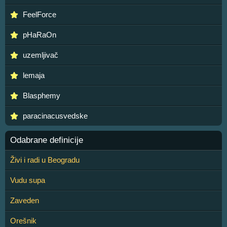
FeelForce
pHaRaOn
uzemljivač
lemaja
Blasphemy
paracinacusvedske
Odabrane definicije
Živi i radi u Beogradu
Vudu supa
Zaveden
Orešnik