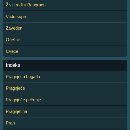
Živi i radi u Beogradu
Vudu supa
Zaveden
Orešnik
Cveće
Indeks
Pragnjeca brigada
Pragnjeće
Pragnjeće pečenje
Pragnjetina
Prah