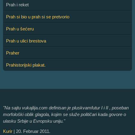
Prah i reket
Prah si bio u prah si se pretvorio
Prah u šećeru
Prah u ulici brestova
Praher
Prahistorijski plakat.
"Na sajtu vukajlija.com definisan je pluskvamfutur I i II , poseban
morfološki oblik glagola, kojim se služe političari kada govore o
ulasku Srbije u Evropsku uniju."
Kurir
| 20. Februar 2011.