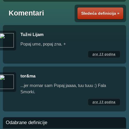
Komentari
Sledeća definicija »
Tužni Lijam
Popaj ume, popaj zna. +
pre 13 godina
tor&ma
...jer mornar sam Popaj jaaaa, tuu tuuu :) Fala
Smorki.
pre 13 godina
Odabrane definicije