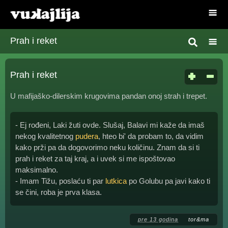
Prah i reket
Prah i reket
U mafijaško-dilerskim krugovima pandan onoj strah i trepet.
- Ej rođeni, Laki žuti ovde. Slušaj, Balavi mi kaže da imaš
nekog kvalitetnog
pudera
, hteo bi' da probam to, da vidim
kako prži pa da dogovorimo neku količinu. Znam da si ti
prah i reket za taj kraj, a i uvek si me ispoštovao
maksimalno.
- Imam Tižu, poslaću ti par
lutkica
po Golubu pa javi kako ti
se čini, roba je prva klasa.
pre 13 godina
tor&ma