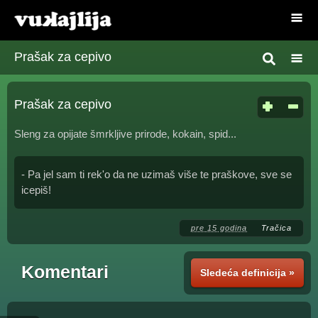
Prašak za cepivo
Prašak za cepivo
Sleng za opijate šmrkljive prirode, kokain, spid...
- Pa jel sam ti rek'o da ne uzimaš više te praškove, sve se
icepiš!
pre 15 godina
Tračica
Komentari
Sledeća definicija »