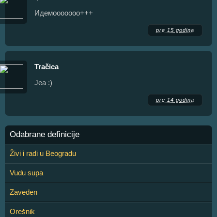
Идемооооооо+++
pre 15 godina
Tračica
Jea :)
pre 14 godina
Odabrane definicije
Živi i radi u Beogradu
Vudu supa
Zaveden
Orešnik