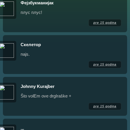
Фејзбукманијак
плус плус!
pre 15 godina
Скелетор
najs.
pre 15 godina
Johnny Kurajber
Što volEm ove drgIraške +
pre 15 godina
.,.