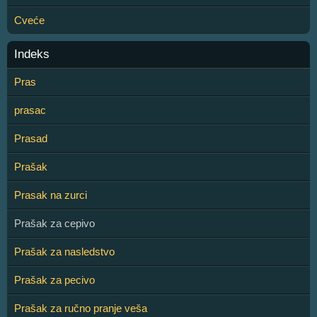
Cveće
Indeks
Pras
prasac
Prasad
Prašak
Prasak na zurci
Prašak za cepivo
Prašak za nasledstvo
Prašak za pecivo
Prašak za ručno pranje veša