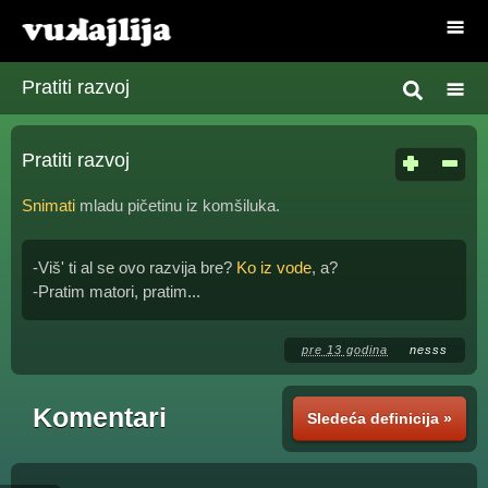
Pratiti razvoj
Pratiti razvoj
Snimati
mladu pičetinu iz komšiluka.
-Viš' ti al se ovo razvija bre?
Ko iz vode
, a?
-Pratim matori, pratim...
pre 13 godina
nesss
Komentari
Sledeća definicija »