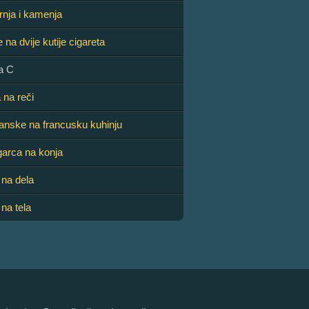
rnja i kamenja
e na dvije kutije cigareta
a C
 na reči
ijanske na francusku kuhinju
arca na konja
 na dela
 na tela