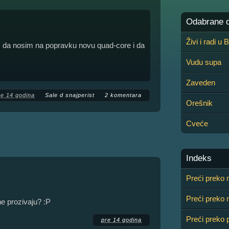
Odabrane de
Živi i radi u
m da nosim na popravku novu quad-core i da
Vudu supa
Zaveden
re 14 godina
Sale d snajperist
2 komentara
Orešnik
Cveće
Indeks
Preći preko
Preći preko 
ne prozivaju? :P
Preći preko p
pre 14 godina