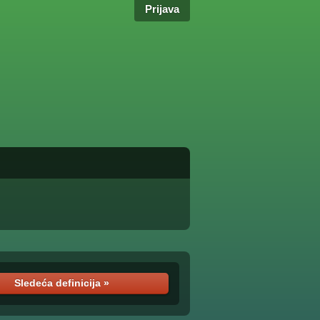
Prijava
Sledeća definicija »