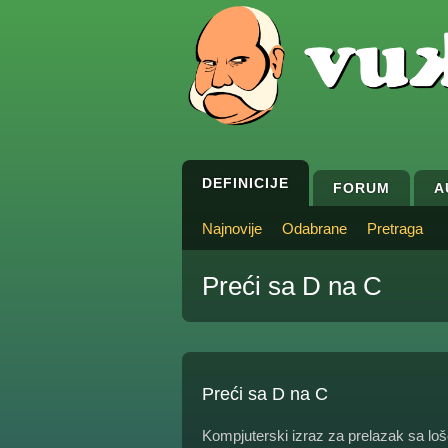
DEFINICIJE
FORUM
A
Najnovije
Odabrane
Pretraga
Preći sa D na C
Preći sa D na C
Kompjuterski izraz za prelazak sa lo