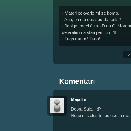
- Matori pokvario mi se komp.
- Auu, pa šta ćeš sad da radiš?
- Jebiga, preći ću sa D na C. Mora
se vratim na stari pentium 4!
- Tuga matori! Tuga!
p
Komentari
МајаПи
Dobra Sale... :P
Nego i ti voleš tri tačkice, a me