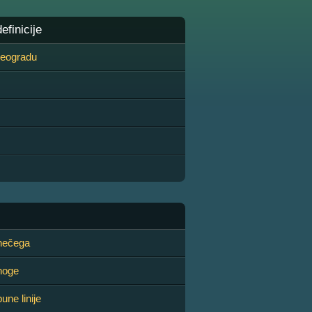
finicije
 Beogradu
 nečega
noge
une linije