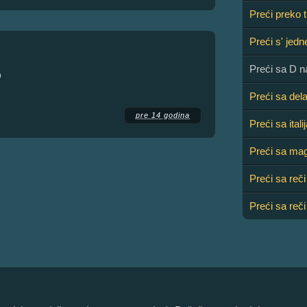
Preći preko t
Preći s' jedn
Preći sa D n
D
Preći sa dela
pre 14 godina
Preći sa ital
Preći sa mag
Preći sa reči
Preći sa reči