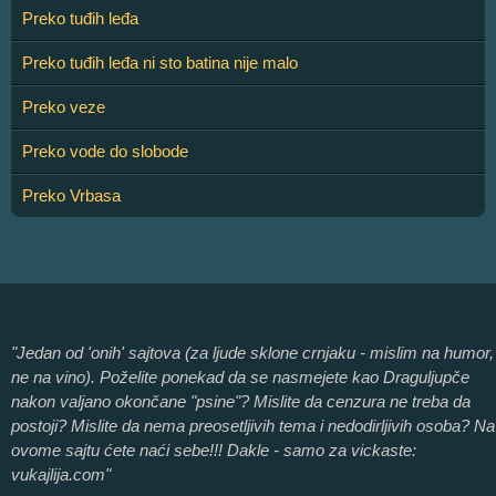
Preko tuđih leđa
Preko tuđih leđa ni sto batina nije malo
Preko veze
Preko vode do slobode
Preko Vrbasa
"Jedan od 'onih' sajtova (za ljude sklone crnjaku - mislim na humor,
ne na vino). Poželite ponekad da se nasmejete kao Draguljupče
nakon valjano okončane "psine"? Mislite da cenzura ne treba da
postoji? Mislite da nema preosetljivih tema i nedodirljivih osoba? Na
ovome sajtu ćete naći sebe!!! Dakle - samo za vickaste:
vukajlija.com"