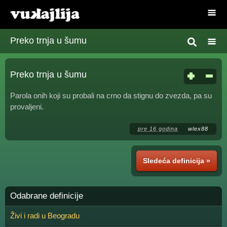
Preko trnja u šumu
Preko trnja u šumu
Parola onih koji su probali na crno da stignu do zvezda, pa su
provaljeni.
pre 16 godina
wlex88
Sledeća definicija »
Odabrane definicije
Živi i radi u Beogradu