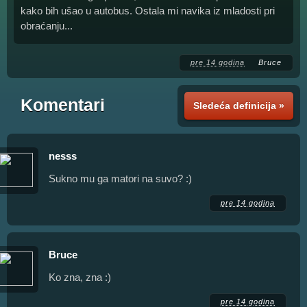
kako bih ušao u autobus. Ostala mi navika iz mladosti pri
obraćanju...
pre 14 godina
Bruce
Komentari
Sledeća definicija »
nesss
Sukno mu ga matori na suvo? :)
pre 14 godina
Bruce
Ko zna, zna :)
pre 14 godina