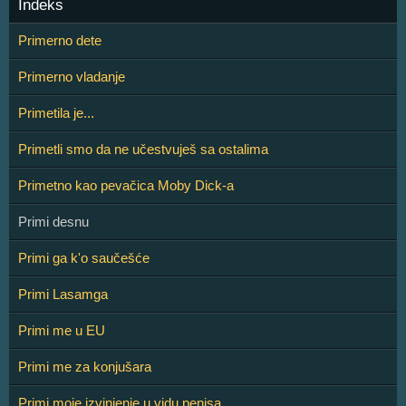
Indeks
Primerno dete
Primerno vladanje
Primetila je...
Primetli smo da ne učestvuješ sa ostalima
Primetno kao pevačica Moby Dick-a
Primi desnu
Primi ga k'o saučešće
Primi Lasamga
Primi me u EU
Primi me za konjušara
Primi moje izvinjenje u vidu penisa