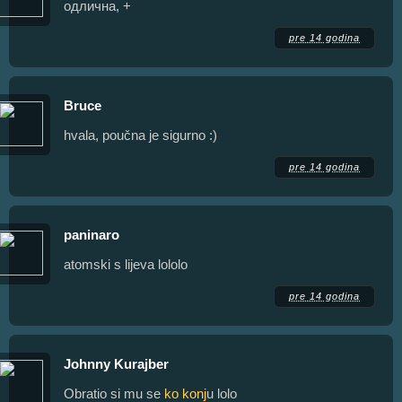
одлична, +
pre 14 godina
Bruce
hvala, poučna je sigurno :)
pre 14 godina
paninaro
atomski s lijeva lololo
pre 14 godina
Johnny Kurajber
Obratio si mu se
ko konj
u lolo