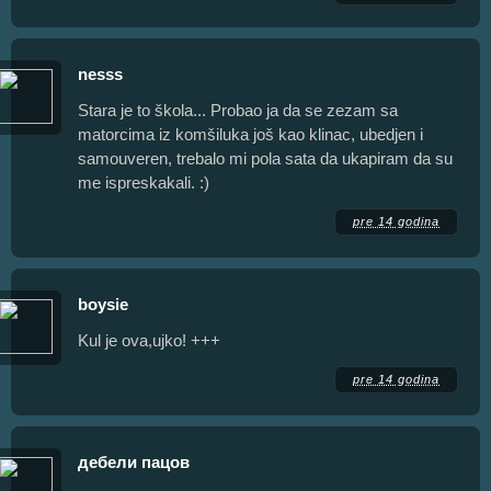
nesss
Stara je to škola... Probao ja da se zezam sa
matorcima iz komšiluka još kao klinac, ubedjen i
samouveren, trebalo mi pola sata da ukapiram da su
me ispreskakali. :)
pre 14 godina
boysie
Kul je ova,ujko! +++
pre 14 godina
дебели пацов