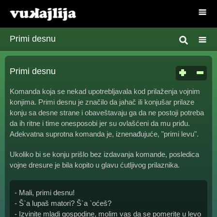
Primi desnu
Primi desnu
Komanda koja se nekad upotrebljavala kod prilaženja vojnim
konjima. Primi desnu je značilo da jahač ili konjušar prilaze
konju sa desne strane i obaveštavaju ga da ne postoji potreba
da ih ritne i time onesposobi jer su ovlašćeni da mu priđu.
Adekvatna suprotna komanda je, iznenađujuće, "primi levu".
Ukoliko bi se konju prišlo bez izdavanja komande, posledica
vojne dresure je bila kopito u glavu ćutljivog prilaznika.
- Mali, primi desnu!
- Š`a lupaš matori? Š`a `oćeš?
- Izvinite mladi gospodine, molim vas da se pomerite u levo