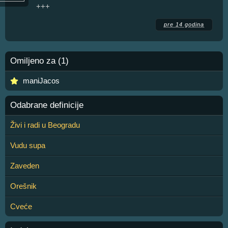
+++
pre 14 godina
Omiljeno za (1)
maniJacos
Odabrane definicije
Živi i radi u Beogradu
Vudu supa
Zaveden
Orešnik
Cveće