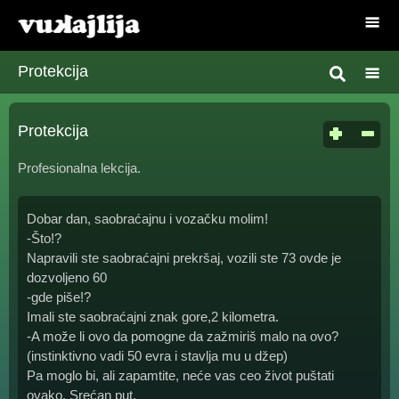
Protekcija
Protekcija
Profesionalna lekcija.
Dobar dan, saobraćajnu i vozačku molim!
-Što!?
Napravili ste saobraćajni prekršaj, vozili ste 73 ovde je
dozvoljeno 60
-gde piše!?
Imali ste saobraćajni znak gore,2 kilometra.
-A može li ovo da pomogne da zažmiriš malo na ovo?
(instinktivno vadi 50 evra i stavlja mu u džep)
Pa moglo bi, ali zapamtite, neće vas ceo život puštati
ovako. Srećan put.