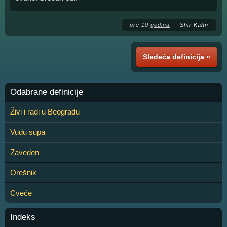
pre 10 godina
Shir Kahn
Sledeća definicija »
Odabrane definicije
Živi i radi u Beogradu
Vudu supa
Zaveden
Orešnik
Cveće
Indeks