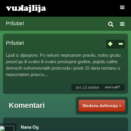
Pršutari
Pršutari
Ljudi iz dijaspore. Po nekom nepisanom pravilu, rodnu grudu
posećuju ili svake ili svake prestupne godine, pojedu zalihe
domaćih suhomesnatih proizvoda i posle 15 dana nestanu u
nepoznatom pravcu....
pre 13 godina
mocca87
Komentari
Sledeća definicija »
Nana Og