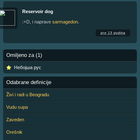
Reservoir dog
:+D, i naprave
sarmagedon
.
pre 13 godina
Omiljeno za (1)
Небојша рус
Odabrane definicije
Živi i radi u Beogradu
Vudu supa
Zaveden
Orešnik