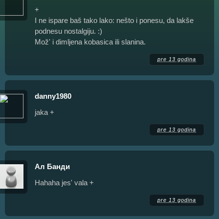
+
I ne ispare baš tako lako: nešto i ponesu, da lakše
podnesu nostalgiju. :)
Mož' i dimljena kobasica ili slanina.
pre 13 godina
danny1980
jaka +
pre 13 godina
Ал Банди
Hahaha jes' vala +
pre 13 godina