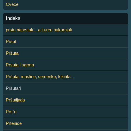
Cveće
Indeks
prstu naprstak....a kurcu nakurnjak
Pršut
Pršuta
Prsuta i sarma
Pršuta, masline, semenke, kikiriki...
Pršutari
Pršutijada
Prs`o
Prtenice