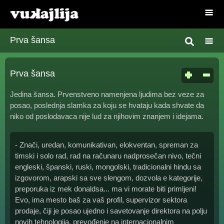
Prva šansa
Prva šansa
Jedina šansa. Prvenstveno namenjena ljudima bez veze za
posao, poslednja slamka za koju se hvataju kada shvate da
niko od poslodavaca nije lud za njihovim znanjem i idejama.
- Znači, uredan, komunikativan, elokventan, spreman za
timski i solo rad, rad na računaru nadprosečan nivo, tečni
engleski, španski, ruski, mongolski, tradicionalni hindu sa
izgovorom, arapski sa sve slengom, dozvola e kategorije,
preporuka iz mek donaldsa... ma vi morate biti primljeni!
Evo, ima mesto baš za vaš profil, supervizor sektora
prodaje, čiji je posao ujedno i savetovanje direktora na polju
novih tehnologija, prevođenje na internacionalnim