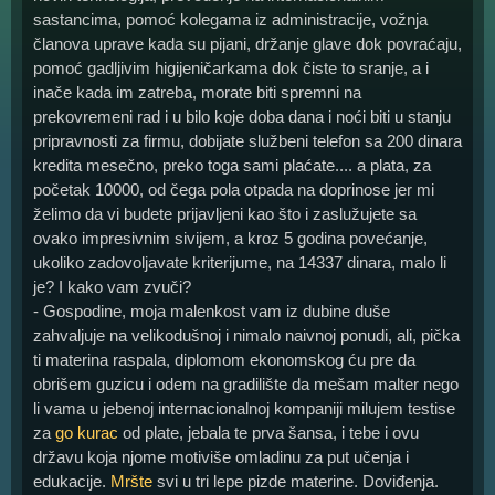
sastancima, pomoć kolegama iz administracije, vožnja
članova uprave kada su pijani, držanje glave dok povraćaju,
pomoć gadljivim higijeničarkama dok čiste to sranje, a i
inače kada im zatreba, morate biti spremni na
prekovremeni rad i u bilo koje doba dana i noći biti u stanju
pripravnosti za firmu, dobijate službeni telefon sa 200 dinara
kredita mesečno, preko toga sami plaćate.... a plata, za
početak 10000, od čega pola otpada na doprinose jer mi
želimo da vi budete prijavljeni kao što i zaslužujete sa
ovako impresivnim sivijem, a kroz 5 godina povećanje,
ukoliko zadovoljavate kriterijume, na 14337 dinara, malo li
je? I kako vam zvuči?
- Gospodine, moja malenkost vam iz dubine duše
zahvaljuje na velikodušnoj i nimalo naivnoj ponudi, ali, pička
ti materina raspala, diplomom ekonomskog ću pre da
obrišem guzicu i odem na gradilište da mešam malter nego
li vama u jebenoj internacionalnoj kompaniji milujem testise
za
go kurac
od plate, jebala te prva šansa, i tebe i ovu
državu koja njome motiviše omladinu za put učenja i
edukacije.
Mršte
svi u tri lepe pizde materine. Doviđenja.