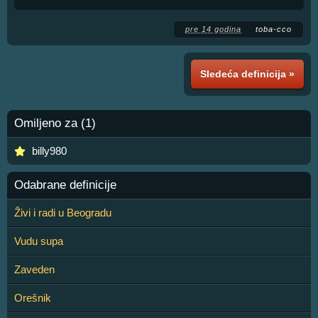
pre 14 godina
toba-cco
Sledeća definicija »
Omiljeno za (1)
billy980
Odabrane definicije
Živi i radi u Beogradu
Vudu supa
Zaveden
Orešnik