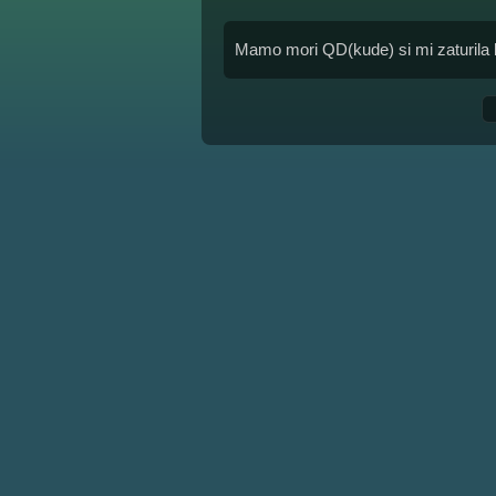
Mamo mori QD(kude) si mi zaturila 