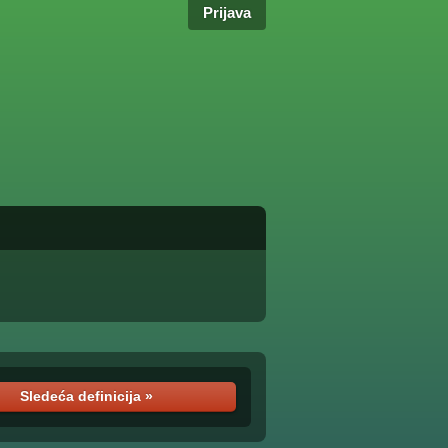
Prijava
Sledeća definicija »