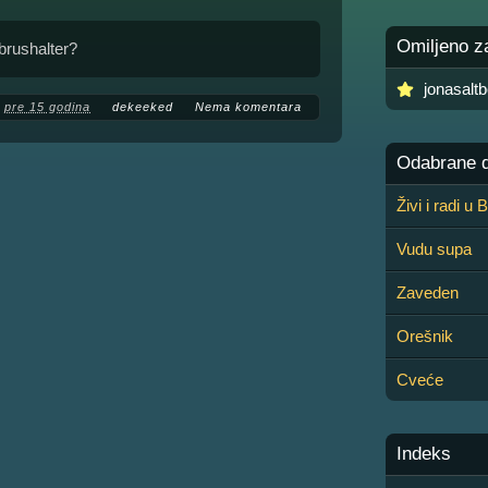
Omiljeno z
brushalter?
jonasalt
pre 15 godina
dekeeked
Nema komentara
Odabrane de
Živi i radi u
Vudu supa
Zaveden
Orešnik
Cveće
Indeks