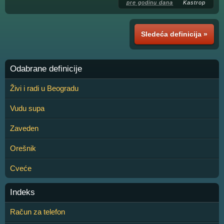
pre godinu dana
Kastrop
Sledeća definicija »
Odabrane definicije
Živi i radi u Beogradu
Vudu supa
Zaveden
Orešnik
Cveće
Indeks
Račun za telefon