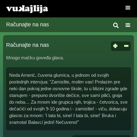
Računajte na nas
Računajte na nas
Mnogo mačku goveđa glava.
Neda Arnerić, čuvena glumica, u jednom od svojih
poslednjih intervjua: "Zamislite, molim vas! Prolazim pre
neki dan pokraj jedne osnovne škole, tu u blizini zgrade gde
stanujem - prepuno dvorište dečice, sve sami pilići, graja
do neba… Za mnom ide grupica njih, trojica - četvorica, sve
dečaćići od svojih 9-10 godina i - zamislite! - viču, dobacuju
glasno za mnom: 'I tata bi, sine! I tata bi, sine!' Bruka i
sramota! Balavci jedni! Nečuveno!"