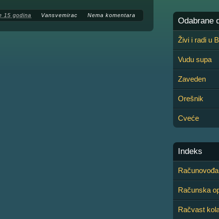
e 15 godina
Vansvemirac
Nema komentara
Odabrane de
Živi i radi u
Vudu supa
Zaveden
Orešnik
Cveće
Indeks
Računovođa
Računska op
Račvast kol