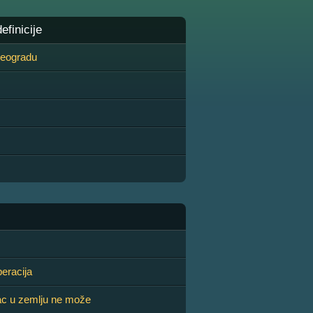
finicije
 Beogradu
eracija
ac u zemlju ne može