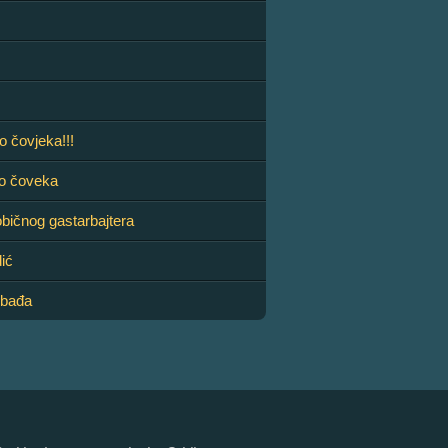
o čovjeka!!!
io čoveka
bičnog gastarbajtera
ić
obađa