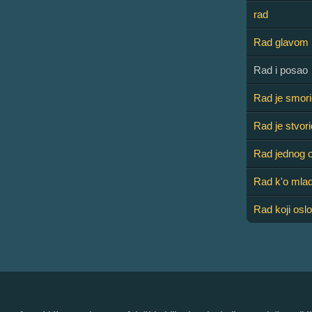
rad
Rad glavom
Rad i posao
Rad je smori
Rad je stvor
Rad jednog o
Rad k'o mlad
Rad koji osl