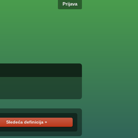
Prijava
Sledeća definicija »