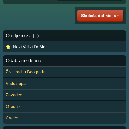
Sledeća definicija »
Omiljeno za (1)
Neki Veliki Dr Mr
Odabrane definicije
Živi i radi u Beogradu
Vudu supa
Zaveden
Orešnik
Cveće