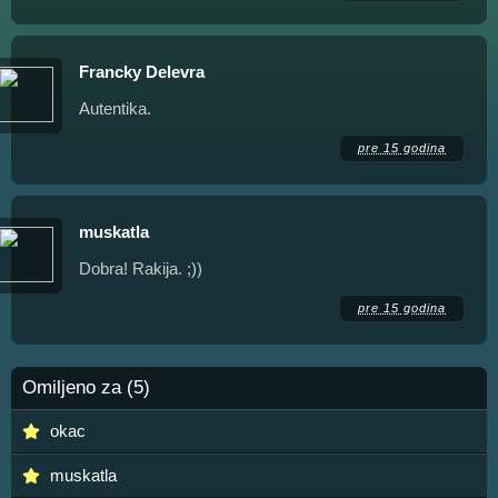
Francky Delevra
Autentika.
pre 15 godina
muskatla
Dobra! Rakija. ;))
pre 15 godina
Omiljeno za (5)
okac
muskatla