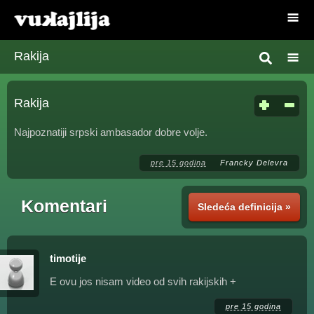
Rakija
Rakija
Najpoznatiji srpski ambasador dobre volje.
pre 15 godina
Francky Delevra
Komentari
Sledeća definicija »
timotije
E ovu jos nisam video od svih rakijskih +
pre 15 godina