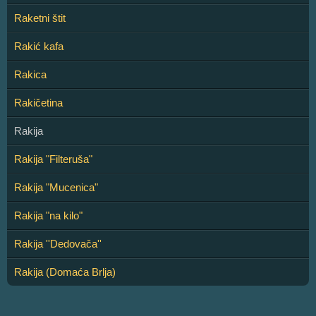
Raketni štit
Rakić kafa
Rakica
Rakičetina
Rakija
Rakija "Filteruša"
Rakija "Mucenica"
Rakija "na kilo"
Rakija ''Dedovača''
Rakija (Domaća Brlja)