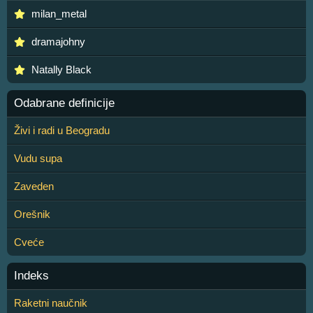
milan_metal
dramajohny
Natally Black
Odabrane definicije
Živi i radi u Beogradu
Vudu supa
Zaveden
Orešnik
Cveće
Indeks
Raketni naučnik