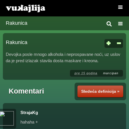
Rakunica
Rakunica
Devojka posle mnogo alkohola i neprospavane noći, uz uslov
da je pred izlazak stavila dosta maskare i kreona.
pre 15 godina
marcipan
Komentari
Sledeća definicija »
StrajaKg
hahaha +