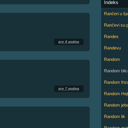
Indeks
Rančeri u š
Rančevi su 
Randes
pre 9 godina
Randevu
Random
Random blic
Random friz
pre 7 godina
Random Hejt
Random jeba
Random lik
Random met