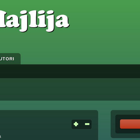
UTORI
a