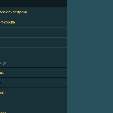
panskim serijama
prekoputa
anje
ura
er
nje
oda