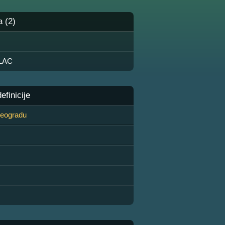
a (2)
LAC
finicije
 Beogradu