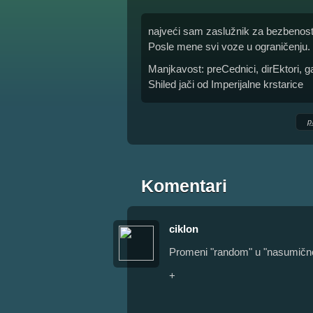
najveći sam zaslužnik za bezbenost
Posle mene svi voze u ograničenju.
Manjkavost: preCednici, dirEktori, 
Shiled jači od Imperijalne krstarice
p
Komentari
ciklon
Promeni "random" u "nasumično"
+