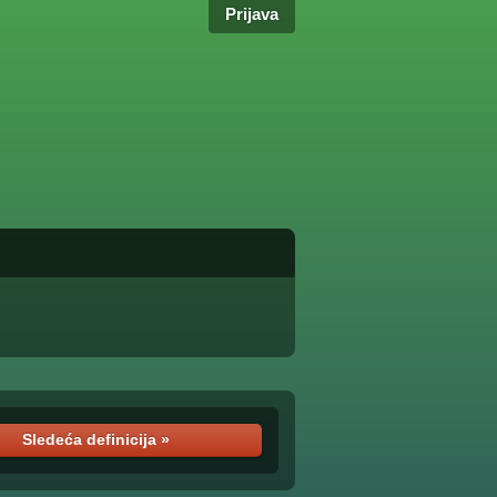
Prijava
Sledeća definicija »