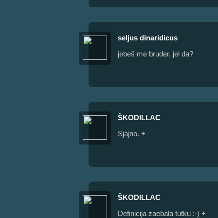
seljus dinaridicus
jebeš me bruder, jel da?
ŠKODILLAC
Sjajno. +
ŠKODILLAC
Definicija zaebala tutku :-) +