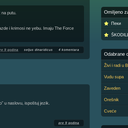
Omiljeno z
 na putu.
Пеки
gazde i krimosi ne yebu. Imaju The Force
ŠKODIL
re 9 godina
seljus dinaridicus
4 komentara
Odabrane de
Živi i radi u
Vudu supa
Zaveden
Orešnik
 u naslovu, ispoštuj jezik.
Cveće
pre 9 godina