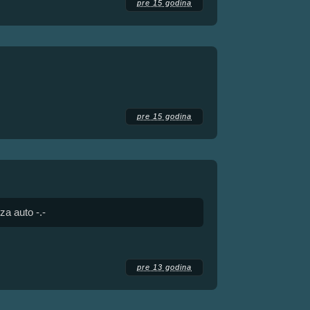
pre 15 godina
pre 15 godina
 za auto -.-
pre 13 godina