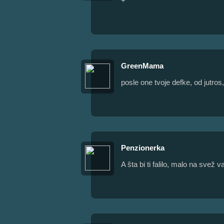
+
GreenMama
posle one tvoje defke, od jutro
Penzionerka
A šta bi ti falilo, malo na svež 