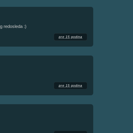
g redosleda :)
pre 15 godina
pre 15 godina