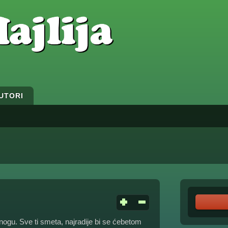
UTORI
nogu. Sve ti smeta, najradije bi se ćebetom