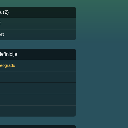
a (2)
f
xD
finicije
 Beogradu