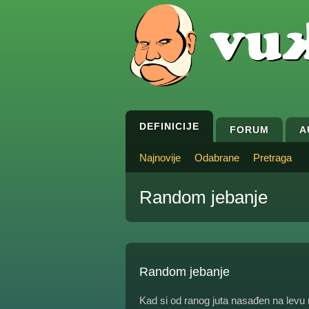
DEFINICIJE
FORUM
A
Najnovije
Odabrane
Pretraga
Random jebanje
Random jebanje
Kad si od ranog juta nasađen na levu 