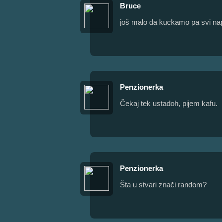
Bruce
još malo da kuckamo pa svi nap
Penzionerka
Čekaj tek ustadoh, pijem kafu.
Penzionerka
Šta u stvari znači random?