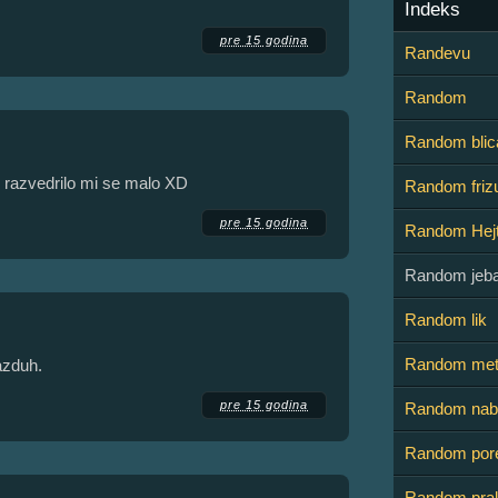
Indeks
pre 15 godina
Randevu
Random
Random blic
s, razvedrilo mi se malo XD
Random friz
pre 15 godina
Random Hejt
Random jeba
Random lik
Random met
vazduh.
pre 15 godina
Random nab
Random por
Random pral