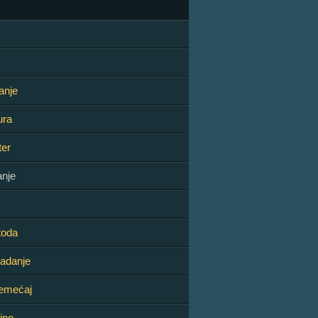
anje
ura
er
nje
oda
adanje
emećaj
ine