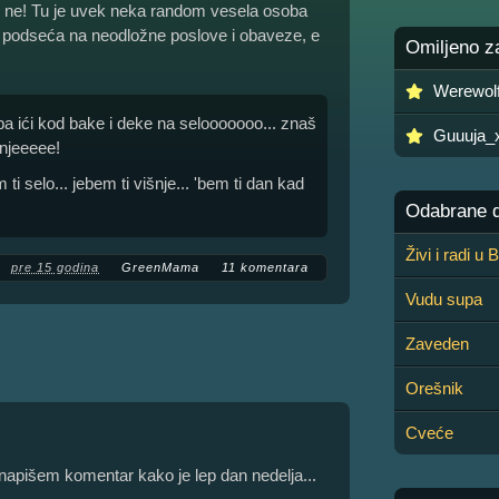
li ne! Tu je uvek neka random vesela osoba
li podseća na neodložne poslove i obaveze, e
Omiljeno z
Werewol
a ići kod bake i deke na selooooooo... znaš
Guuuja_
šnjeeeee!
 ti selo... jebem ti višnje... 'bem ti dan kad
Odabrane de
Živi i radi u
pre 15 godina
GreenMama
11 komentara
Vudu supa
Zaveden
Orešnik
Cveće
apišem komentar kako je lep dan nedelja...