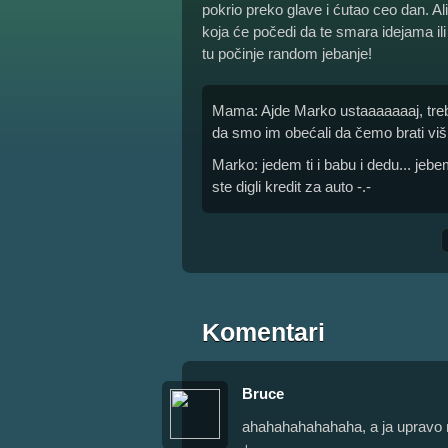
pokrio preko glave i ćutao ceo dan. A
koja će počedi da te smara idejama i
tu počinje random jebanje!
Mama: Ajde Marko ustaaaaaaaj, treb
da smo im obećali da čemo brati vi
Marko: jedem ti i babu i dedu... jebem
ste digli kredit za auto -.-
Komentari
Bruce
ahahahahahahaha, a ja upravo n