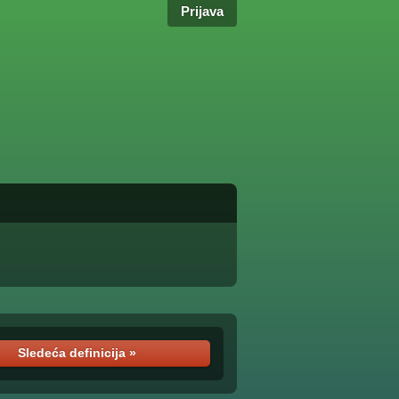
Prijava
Sledeća definicija »