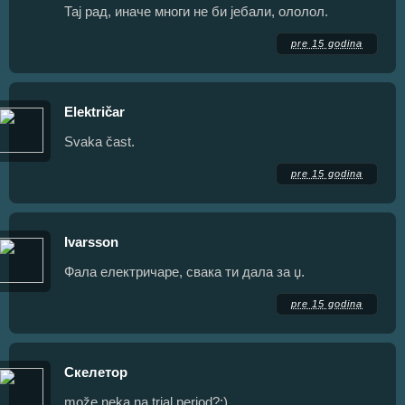
Тај рад, иначе многи не би јебали, ололол.
pre 15 godina
Električar
Svaka čast.
pre 15 godina
Ivarsson
Фала електричаре, свака ти дала за џ.
pre 15 godina
Скелетор
može neka na trial period?:)