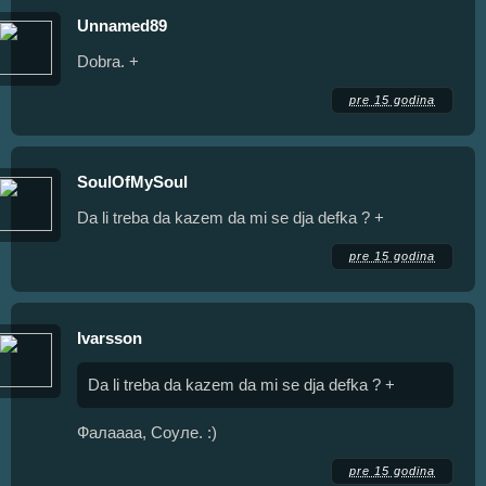
Unnamed89
Dobra. +
pre 15 godina
SoulOfMySoul
Da li treba da kazem da mi se dja defka ? +
pre 15 godina
Ivarsson
Da li treba da kazem da mi se dja defka ? +
Фалаааа, Соуле. :)
pre 15 godina