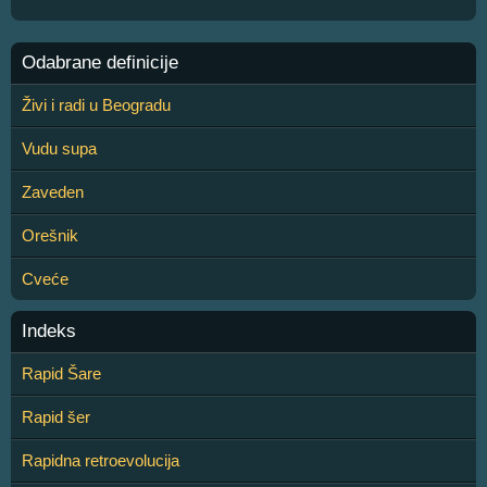
Odabrane definicije
Živi i radi u Beogradu
Vudu supa
Zaveden
Orešnik
Cveće
Indeks
Rapid Šare
Rapid šer
Rapidna retroevolucija