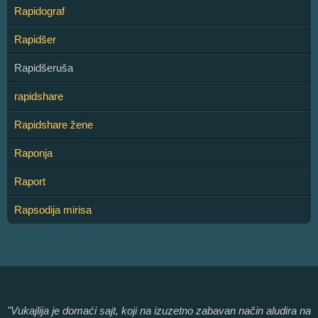
Rapidograf
Rapidšer
Rapidšeruša
rapidshare
Rapidshare žene
Raponja
Raport
Rapsodija mirisa
"Vukajlija je domaći sajt, koji na izuzetno zabavan način aludira na