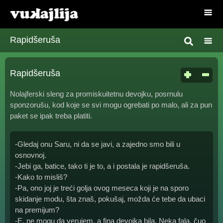
Rapidšeruša
Rapidšeruša
Nolajferski sleng za promiskuitetnu devojku, posrnulu
sponzorušu, kod koje se svi mogu ogrebati po malo, ali za pun
paket se ipak treba platiti.
-Gledaj onu Saru, ni da se javi, a zajedno smo bili u
osnovnoj.
-Jebi ga, batice, tako ti je to, a i postala je rapidšeruša.
-Kako to misliš?
-Pa, ono joj je treći golja ovog meseca koji je na sporo
skidanje modu, šta znaš, pokušaj, možda će tebe da ubaci
na premijum?
-E, ne mogu da verujem, a fina devojka bila. Neka fala, čuo