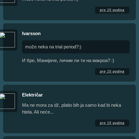
pre 15 godina
Ivarsson
može neka na trial period?:)
И бре, Манијаче, личим ли ти на макроа? :)
pre 15 godina
Električar
Ma ne mora za dž, platio bih ja samo kad bi neka
htela. Ali neće...
pre 15 godina