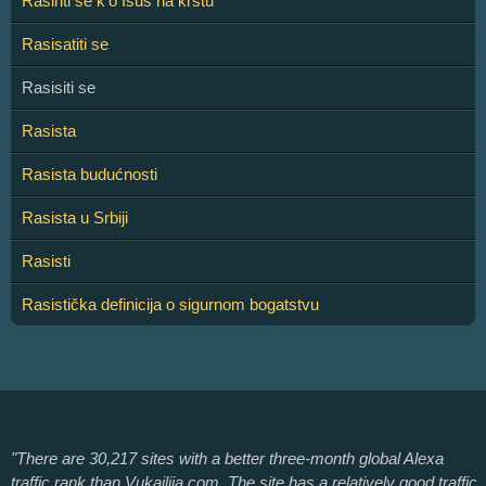
Raširiti se k'o Isus na krstu
Rasisatiti se
Rasisiti se
Rasista
Rasista budućnosti
Rasista u Srbiji
Rasisti
Rasistička definicija o sigurnom bogatstvu
"There are 30,217 sites with a better three-month global Alexa
traffic rank than Vukajlija.com. The site has a relatively good traffic