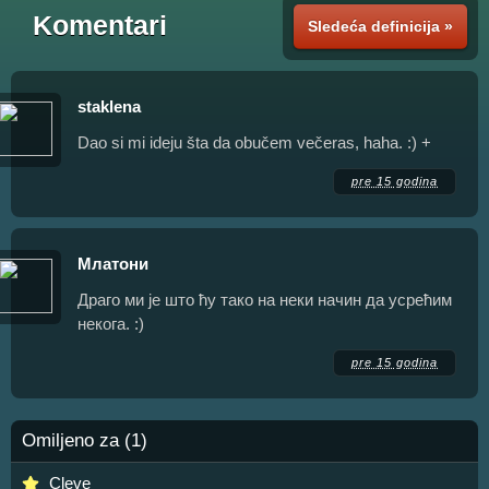
Komentari
Sledeća definicija »
staklena
Dao si mi ideju šta da obučem večeras, haha. :) +
pre 15 godina
Млатони
Драго ми је што ћу тако на неки начин да усрећим
некога. :)
pre 15 godina
Omiljeno za (1)
Cleve