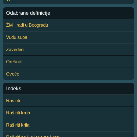
Odabrane definicije
Živi i radi u Beogradu
Vudu supa
Zaveden
Orešnik
Cveće
Indeks
Raširiti
Raširiti krdo
Raširiti krila