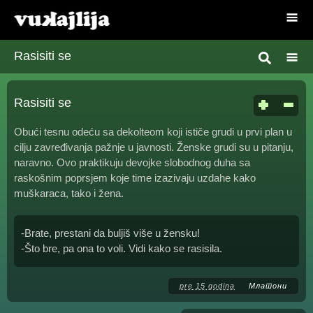
Rasisiti se
Rasisiti se
Obući tesnu odeću sa dekolteom koji ističe grudi u prvi plan u
cilju zavređivanja pažnje u javnosti. Ženske grudi su u pitanju,
naravno. Ovo praktikuju devojke slobodnog duha sa
raskošnim poprsjem koje time izazivaju uzdahe kako
muškaraca, tako i žena.
-Brate, prestani da buljiš više u žensku!
-Što bre, pa ona to voli. Vidi kako se rasisila.
pre 15 godina
Млатони