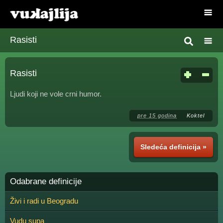
Rasisti
Rasisti
Ljudi koji ne vole crni humor.
pre 15 godina
Koktel
Sledeća definicija »
Odabrane definicije
Živi i radi u Beogradu
Vudu supa