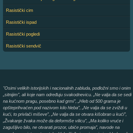
Rasistički cim
Rasistički ispad
Rasistički pogledi
Rasistički sendvič
"Osimi velikih istorijskih i nacionalnih zabluda, podložni smo i onim
„sitnijim”, ali koje nam određuju svakodnevicu. „Ne valja da se sedi
na kućnom pragu, posebno kad grmi”, „Hleb od 500 grama je
opšteprihvaćen pod nazivom kilo hleba”, „Ne valja da se zviždi u
kući, to privlači miševe”, „Ne valja da se otvara kišobran u kući”,
„Žvakanje žvaka može da deformiše vilicu”, „Ma koliko vruće i
zagušljivo bilo, ne otvarati prozor, ubiće promaja”, navode na