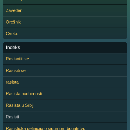
Zaveden
Orešnik
Cveće
Indeks
Rasisatiti se
Rasisiti se
rasista
Rasista budućnosti
Rasista u Srbiji
Rasisti
Rasistička definicija o sigurnom bogatstvu