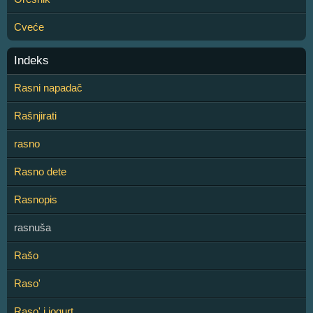
Cveće
Indeks
Rasni napadač
Rašnjirati
rasno
Rasno dete
Rasnopis
rasnuša
Rašo
Raso'
Raso' i jogurt