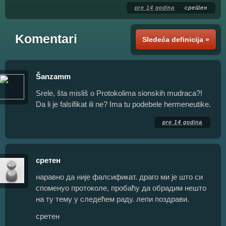
pre 14 godina
сретен
Komentari
Sledeća definicija »
Šanzamm
Srele, šta misliš o Protokolima sionskih mudraca?!
Da li je falsifikat ili ne? Ima tu podebele hermeneutike.
pre 14 godina
сретен
наравно да није фалсификат. драго ми је што си
споменуо протоколе, пробаћу да обрадим нешто
на ту тему у следећем раду. лепи поздрави.
сретен