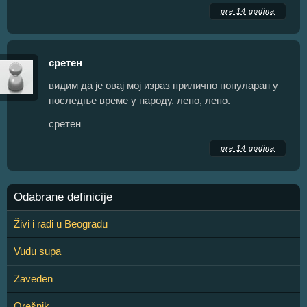
pre 14 godina
сретен
видим да је овај мој израз прилично популаран у
последње време у народу. лепо, лепо.
сретен
pre 14 godina
Odabrane definicije
Živi i radi u Beogradu
Vudu supa
Zaveden
Orešnik