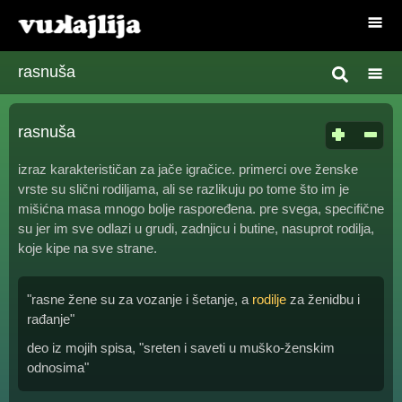
rasnuša
rasnuša
izraz karakterističan za jače igračice. primerci ove ženske
vrste su slični rodiljama, ali se razlikuju po tome što im je
mišićna masa mnogo bolje raspoređena. pre svega, specifične
su jer im sve odlazi u grudi, zadnjicu i butine, nasuprot rodilja,
koje kipe na sve strane.
"rasne žene su za vozanje i šetanje, a
rodilje
za ženidbu i
rađanje"
deo iz mojih spisa, "sreten i saveti u muško-ženskim
odnosima"