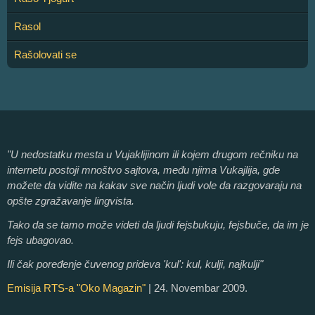
Rasol
Rašolovati se
"U nedostatku mesta u Vujaklijinom ili kojem drugom rečniku na
internetu postoji mnoštvo sajtova, među njima Vukajlija, gde
možete da vidite na kakav sve način ljudi vole da razgovaraju na
opšte zgražavanje lingvista.
Tako da se tamo može videti da ljudi fejsbukuju, fejsbuče, da im je
fejs ubagovao.
Ili čak poređenje čuvenog prideva 'kul': kul, kulji, najkulji"
Emisija RTS-a "Oko Magazin"
| 24. Novembar 2009.