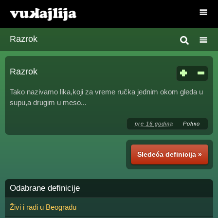
Razrok
Razrok
Tako nazivamo lika,koji za vreme ručka jednim okom gleda u
supu,a drugim u meso...
pre 16 godina
Роћко
Sledeća definicija »
Odabrane definicije
Živi i radi u Beogradu