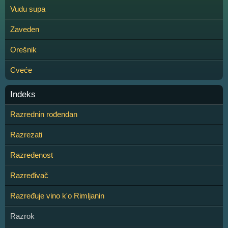
Vudu supa
Zaveden
Orešnik
Cveće
Indeks
Razrednin rođendan
Razrezati
Razređenost
Razređivač
Razređuje vino k'o Rimljanin
Razrok