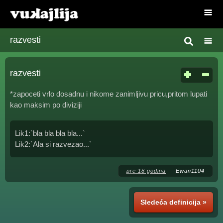
razvesti
razvesti
*zapoceti vrlo dosadnu i nikome zanimljivu pricu,pritom lupati
kao maksim po diviziji
Lik1:`bla bla bla bla...`
Lik2:`Ala si razvezao...`
pre 18 godina
Ewan1104
Sledeća definicija »