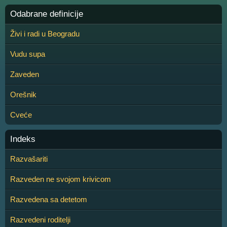
Odabrane definicije
Živi i radi u Beogradu
Vudu supa
Zaveden
Orešnik
Cveće
Indeks
Razvašariti
Razveden ne svojom krivicom
Razvedena sa detetom
Razvedeni roditelji