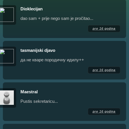
Dioklecijan
dao sam + prije nego sam je pročitao...
pre 16 godina
tasmanijski djavo
да не кваре породичну идилу++
pre 16 godina
Maestral
Pustis sekretaricu...
pre 16 godina