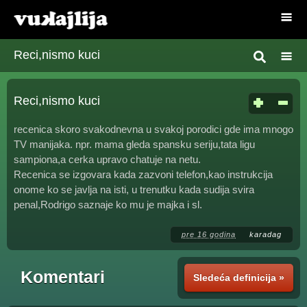
Reci,nismo kuci
Reci,nismo kuci
recenica skoro svakodnevna u svakoj porodici gde ima mnogo
TV manijaka. npr. mama gleda spansku seriju,tata ligu
sampiona,a cerka upravo chatuje na netu.
Recenica se izgovara kada zazvoni telefon,kao instrukcija
onome ko se javlja na isti, u trenutku kada sudija svira
penal,Rodrigo saznaje ko mu je majka i sl.
pre 16 godina
karadag
Komentari
Sledeća definicija »