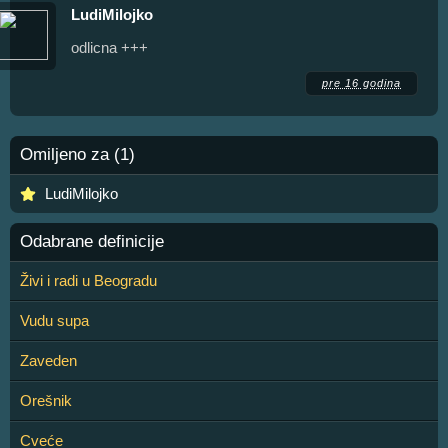
LudiMilojko
odlicna +++
pre 16 godina
Omiljeno za (1)
LudiMilojko
Odabrane definicije
Živi i radi u Beogradu
Vudu supa
Zaveden
Orešnik
Cveće