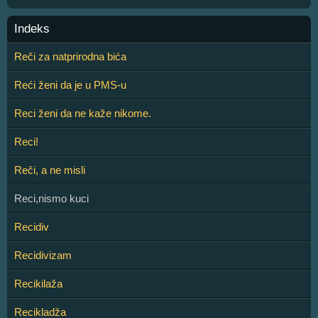
Indeks
Reči za natprirodna bića
Reći ženi da je u PMS-u
Reci ženi da ne kaže nikome.
Reci!
Reči, a ne misli
Reci,nismo kuci
Recidiv
Recidivizam
Recikilaža
Recikladža