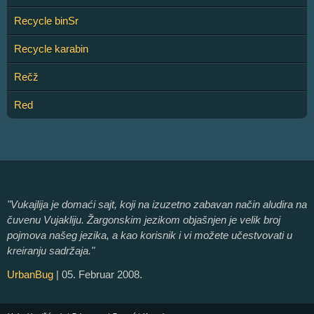
Recycle binSr
Recycle karabin
Rečž
Red
"Vukajlija je domaći sajt, koji na izuzetno zabavan način aludira na
čuvenu Vujakliju. Žargonskim jezikom objašnjen je velik broj
pojmova našeg jezika, a kao korisnik i vi možete učestvovati u
kreiranju sadržaja."
UrbanBug
| 05. Februar 2008.