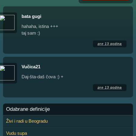
bata gugi
hahaha, istina +++
taj sam :)
pre 13 godina
Vučica21
Daj-šta-daš čova :) +
pre 13 godina
Odabrane definicije
Živi i radi u Beogradu
Vudu supa