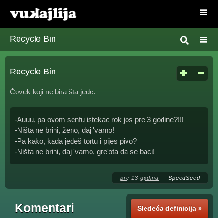
Recycle Bin
Recycle Bin
Čovek koji ne bira šta jede.
-Auuu, pa ovom senfu istekao rok jos pre 3 godine?!!!
-Ništa ne brini, ženo, daj 'vamo!
-Pa kako, kada jedeš tortu i pijes pivo?
-Ništa ne brini, daj 'vamo, gre'ota da se baci!
pre 13 godina
SpeedSeed
Komentari
Sledeća definicija »