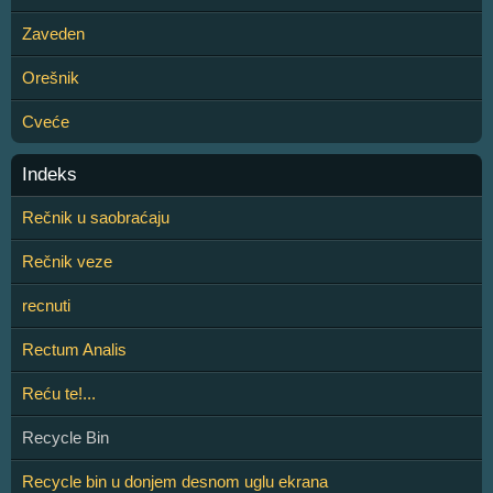
Zaveden
Orešnik
Cveće
Indeks
Rečnik u saobraćaju
Rečnik veze
recnuti
Rectum Analis
Reću te!...
Recycle Bin
Recycle bin u donjem desnom uglu ekrana