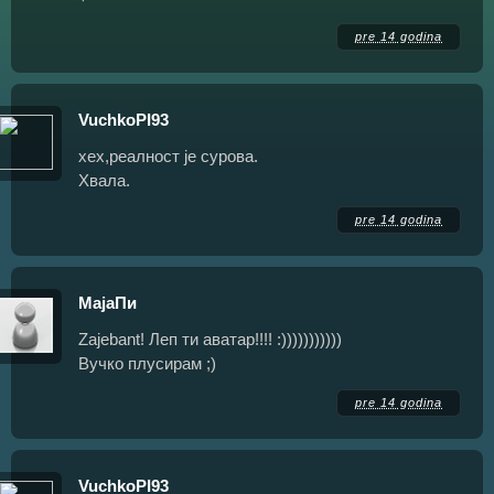
pre 14 godina
VuchkoPI93
хех,реалност је сурова.
Хвала.
pre 14 godina
МајаПи
Zajebant! Леп ти аватар!!!! :)))))))))))
Вучко плусирам ;)
pre 14 godina
VuchkoPI93