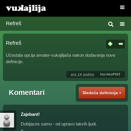
Refreš
Refreš
Učestala opcija amater-vukajlijaša nakon dodavanja nove
definicije.
pre 14 godina
VuchkoPI93
Komentari
Sledeća definicija »
Zajebant!
Dobijaces samo - od upravo takvih ljudi.
+