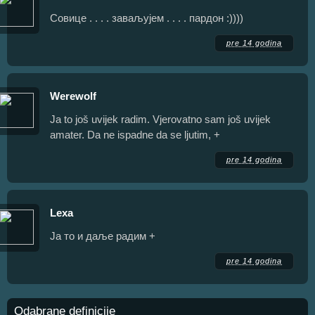
Совице . . . . заваљујем . . . . пардон :))))
pre 14 godina
Werewolf
Ja to još uvijek radim. Vjerovatno sam još uvijek
amater. Da ne ispadne da se ljutim, +
pre 14 godina
Lеxa
Ја то и даље радим +
pre 14 godina
Odabrane definicije