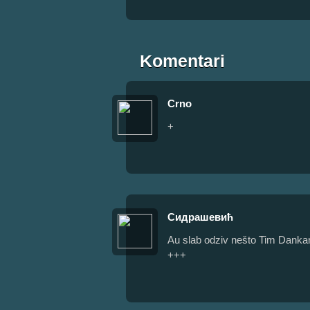
Komentari
Crno
+
Сидрашевић
Au slab odziv nešto Tim Danka
+++