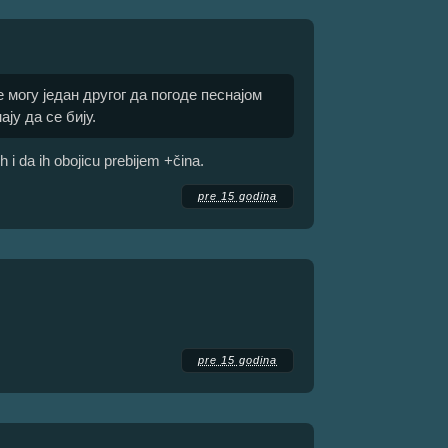
е могу један другог да погоде песнајом
ају да се бију.
i da ih obojicu prebijem +čina.
pre 15 godina
pre 15 godina