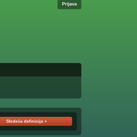
Prijava
Sledeća definicija »