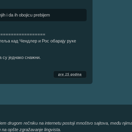
h i da ih obojicu prebijem
==================
теља кад Чендлер и Рос обарају руке
да су једнако снажни.
pre 15 godina
ojem drugom rečniku na internetu postoji mnoštvo sajtova, među njima
 na opšte zgražavanje lingvista.