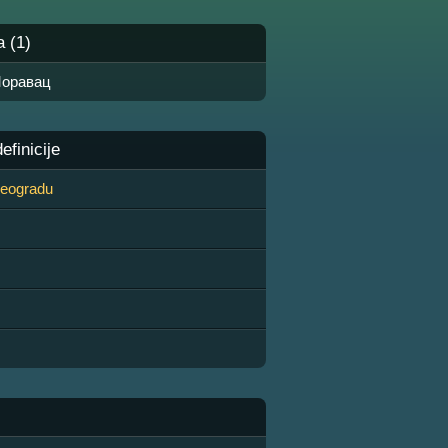
a (1)
оравац
finicije
 Beogradu