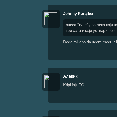
Johnny Kurajber
описа "туче" два лика који н
три сата и који уствари не зн
Dođe mi lepo da uđem među njih 
Аларик
Kripl fajt. TO!