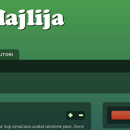
UTORI
az koji označava uzalud utrošene pare, živce