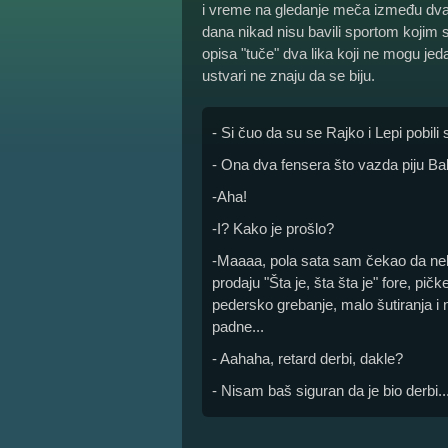
i vreme na gledanje meča između dva p
dana nikad nisu bavili sportom kojim 
opisa "tuče" dva lika koji ne mogu jed
ustvari ne znaju da se biju.
- Si čuo da su se Rajko i Lepi pobili
- Ona dva fensera što vazda piju Ba
-Aha!
-I? Kako je prošlo?
-Maaaa, pola sata sam čekao da nek
prodaju "Šta je, šta šta je" fore, pič
pedersko grebanje, malo šutiranja i
padne...
- Aahaha, retard derbi, dakle?
- Nisam baš siguran da je bio derbi..