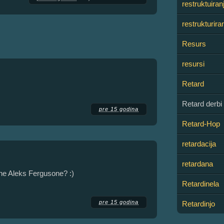
restruktuiran
restrukturira
Resurs
resursi
Retard
Retard derbi
pre 15 godina
Retard-Hop
retardacija
retardana
ne Aleks Fergusone? :)
Retardinela
pre 15 godina
Retardinjo