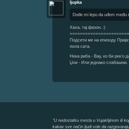
ljupka
Dođe mi lepo da uđem među nji
Хаха, тај фазон. :)
======================
Подсети ме на епизоду Прија
пола сата.
Нека риба - Вау, ко би рек'о 
Џои - Или једнако слабашни.
"U nedostatku mesta u Vujaklijinom ili k
kakav sve način ljudi vole da razgovaraju