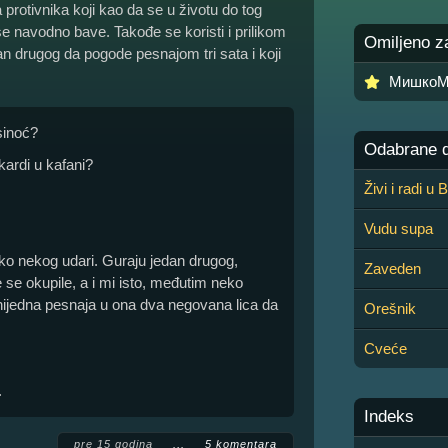
rotivnika koji kao da se u životu do tog
se navodno bave. Takođe se koristi i prilikom
Omiljeno z
an drugog da pogode pesnajom tri sata i koji
МишкоМ
 sinoć?
Odabrane de
kardi u kafani?
Živi i radi u
Vudu supa
o nekog udari. Guraju jedan drugog,
Zaveden
ke se okupile, a i mi isto, međutim neko
 nijedna pesnaja u ona dva negovana lica da
Orešnik
Cveće
.
Indeks
pre 15 godina
.,.
5 komentara