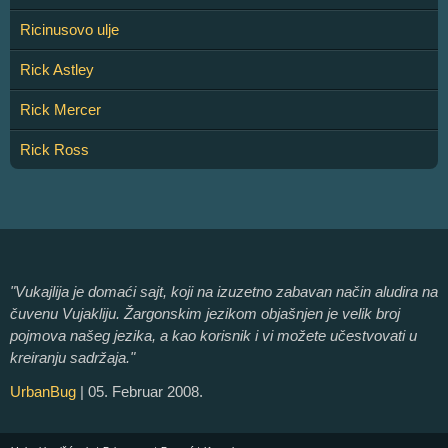
Ricinusovo ulje
Rick Astley
Rick Mercer
Rick Ross
"Vukajlija je domaći sajt, koji na izuzetno zabavan način aludira na
čuvenu Vujakliju. Žargonskim jezikom objašnjen je velik broj
pojmova našeg jezika, a kao korisnik i vi možete učestvovati u
kreiranju sadržaja."
UrbanBug
| 05. Februar 2008.