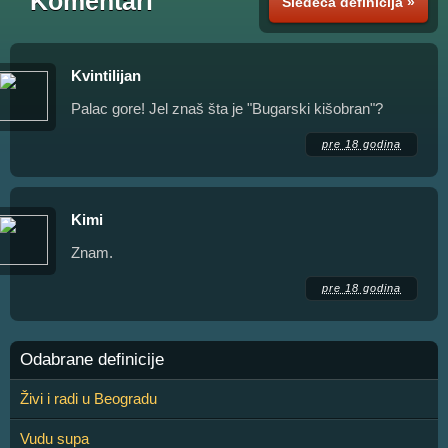
Komentari
Sledeća definicija »
Kvintilijan
Palac gore! Jel znaš šta je "Bugarski kišobran"?
pre 18 godina
Kimi
Znam.
pre 18 godina
Odabrane definicije
Živi i radi u Beogradu
Vudu supa