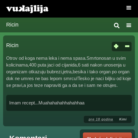
Ricin
Ricin
Otrov od koga nema leka i nema spasa.Smrtonosan u svim
kolicinama,400 puta jaci od cijanida,6 sati nakon unosenja u
organizam otkazuju bubrezi,jetra,besika i tako organ po organ
dok ne umres ne bas lepom smrcu!Tesko je naci biljku od koje
se pravi,a jos teze napraviti ga a da se i sam ne otrujes.
Imam recept...Muahahahahhahahhaa
pre 18 godina
Kimi