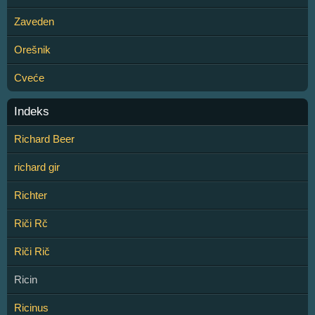
Zaveden
Orešnik
Cveće
Indeks
Richard Beer
richard gir
Richter
Riči Rč
Riči Rič
Ricin
Ricinus