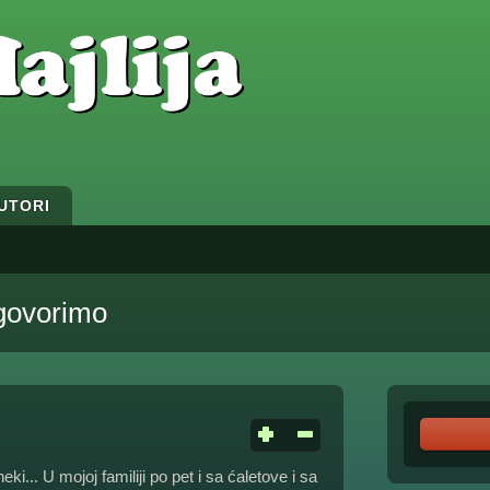
UTORI
govorimo
ki... U mojoj familiji po pet i sa ćaletove i sa