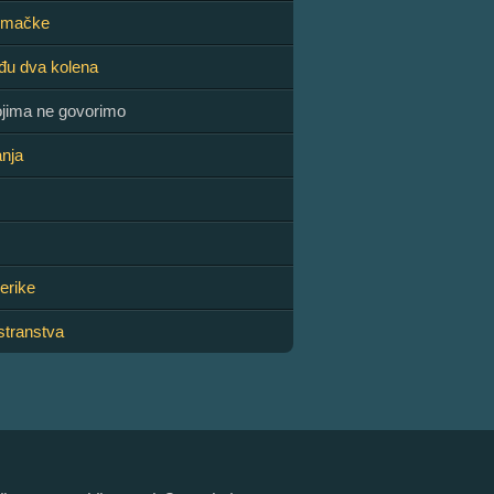
emačke
đu dva kolena
ojima ne govorimo
nja
erike
stranstva