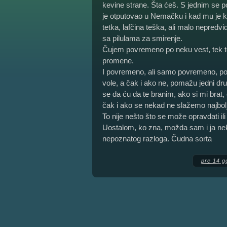
kevine strane. Šta ćeš. S jednim se po
je otputovao u Nemačku i kad mu je kre
tetka, lafčina teška, ali malo nepredv
sa pilulama za smirenje.
Čujem povremeno po neku vest, tek tol
promene.
I povremeno, ali samo povremeno, požel
vole, a čak i ako ne, pomažu jedni dr
se da ću da te branim, ako si mi brat, 
čak i ako se nekad ne slažemo najbol
To nije nešto što se može opravdati ili 
Uostalom, ko zna, možda sam i ja nek
nepoznatog razloga. Čudna sorta
pre 14 g