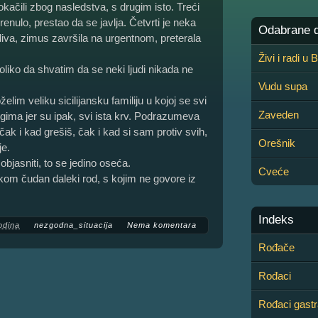
kačili zbog nasledstva, s drugim isto. Treći
nulo, prestao da se javlja. Četvrti je neka
Odabrane de
idiva, zimus završila na urgentnom, preterala
Živi i radi u
iko da shvatim da se neki ljudi nikada ne
Vudu supa
im veliku sicilijansku familiju u kojoj se svi
Zaveden
ugima jer su ipak, svi ista krv. Podrazumeva
čak i kad grešiš, čak i kad si sam protiv svih,
Orešnik
je.
objasniti, to se jedino oseća.
Cveće
om čudan daleki rod, s kojim ne govore iz
Indeks
odina
nezgodna_situacija
Nema komentara
Rođače
Rođaci
Rođaci gastr