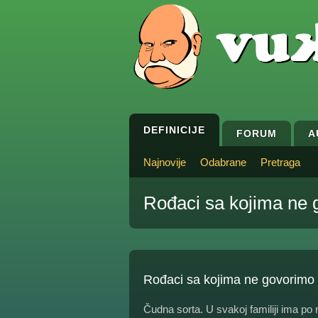
DEFINICIJE
FORUM
A
Najnovije
Odabrane
Pretraga
Rođaci sa kojima ne 
Rođaci sa kojima ne govorimo
Čudna sorta. U svakoj familiji ima po ne