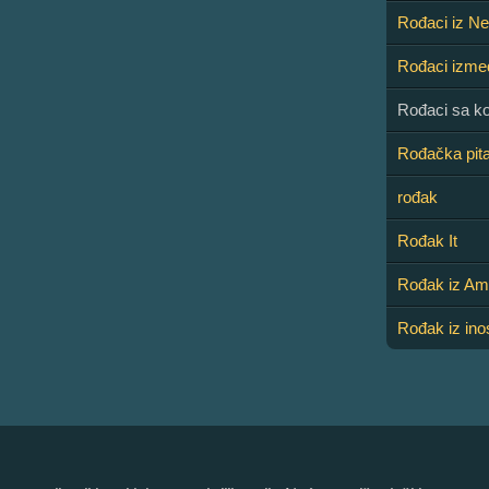
Rođaci iz N
Rođaci izme
Rođaci sa k
Rođačka pita
rođak
Rođak It
Rođak iz Am
Rođak iz ino