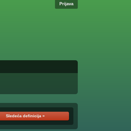
Prijava
Sledeća definicija »