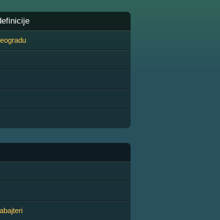
finicije
 Beogradu
abajteri