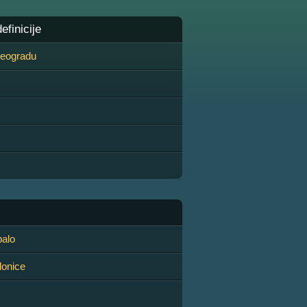
finicije
 Beogradu
palo
lonice