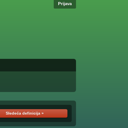
Prijava
Sledeća definicija »