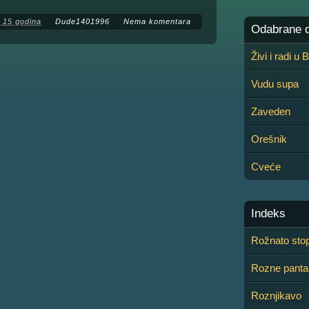
 15 godina
Dude1401996
Nema komentara
Odabrane de
Živi i radi u
Vudu supa
Zaveden
Orešnik
Cveće
Indeks
Rožnato sto
Rozne panta
Roznjikavo