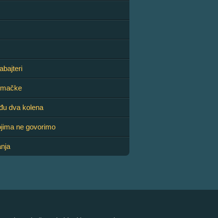
abajteri
emačke
đu dva kolena
ojima ne govorimo
nja