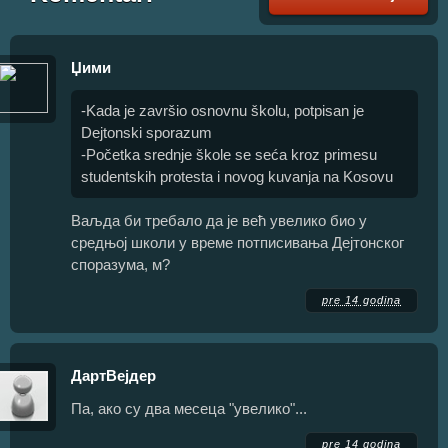
Џими
-Kada je završio osnovnu školu, potpisan je
Dejtonski sporazum
-Početka srednje škole se seća kroz primesu
studentskih protesta i novog kuvanja na Kosovu
Ваљда би требало да је већ увелико био у
средњој школи у време потписивања Дејтонског
споразума, м?
pre 14 godina
ДартВејдер
Па, ако су два месеца "увелико"...
pre 14 godina