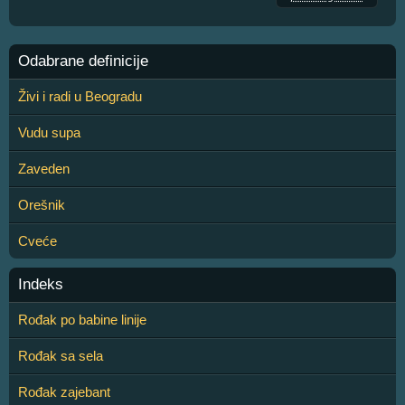
Odabrane definicije
Živi i radi u Beogradu
Vudu supa
Zaveden
Orešnik
Cveće
Indeks
Rođak po babine linije
Rođak sa sela
Rođak zajebant