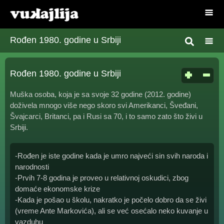
Rođen 1980. godine u Srbiji
Rođen 1980. godine u Srbiji
Muška osoba, koja je sa svoje 32 godine (2012. godine)
doživela mnogo više nego skoro svi Amerikanci, Šveđani,
Švajcarci, Britanci, pa i Rusi sa 70, i to samo zato što živi u
Srbiji.
-Rođen je iste godine kada je umro najveći sin svih naroda i
narodnosti
-Prvih 7-8 godina je proveo u relativnoj oskudici, zbog
domaće ekonomske krize
-Kada je pošao u školu, nakratko je počelo dobro da se živi
(vreme Ante Markovića), ali se već osećalo neko kuvanje u
vazduhu