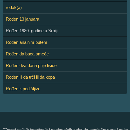
rođak(a)
Rođen 13 januara
Rođen 1980. godine u Srbiji
Rođen analnim putem
Rođen da baca smeće
Rođen dva dana prije lisice
Rođen ili da trči ili da kopa
Rođen ispod šljive
"Osimi velikih istorijskih i nacionalnih zabluda, podložni smo i onim