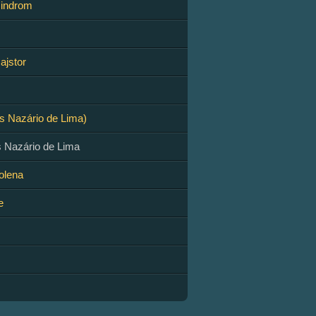
sindrom
ajstor
s Nazário de Lima)
s Nazário de Lima
olena
e