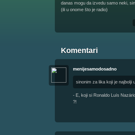
danas mogu da izvedu samo neki, sinon
(ili u onome što je radio)
Komentari
menijesamodosadno
sinonim za lika koji je najbolji
- E, koji si Ronaldo Luís Nazári
?!