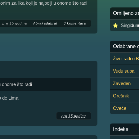
im za lika koji je najbolji u onome što radi
Omiljeno z
pre 15 godina
Abrakadabra!
3 komentara
Singidu
Odabrane de
Živi i radi u
Vudu supa
Zaveden
 u onome što radi
Orešnik
o de Lima.
Cveće
pre 15 godina
Indeks