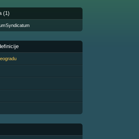
a (1)
numSyndicatum
finicije
 Beogradu