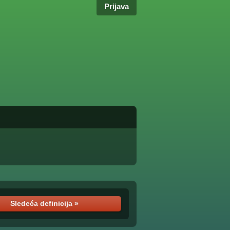
Prijava
Sledeća definicija »