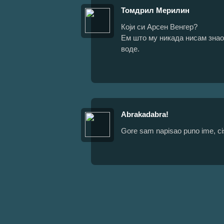
Томдрил Мерилин
Који си Арсен Венгер?
Ем што му никада нисам знао и
воде.
Abrakadabra!
Gore sam napisao puno ime, cist