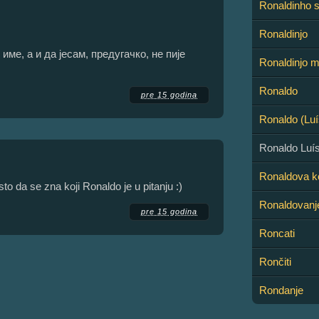
Ronaldinho 
Ronaldinjo
ме, а и да јесам, предугачко, не пије
Ronaldinjo m
Ronaldo
pre 15 godina
Ronaldo (Luí
Ronaldo Luí
Ronaldova k
o da se zna koji Ronaldo je u pitanju :)
Ronaldovanj
pre 15 godina
Roncati
Rončiti
Rondanje