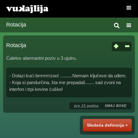
Rotacija
Rotacija
Ćaletov alarmantni poziv u 3 ujutru.
- Dolazi kući brrrrrrrrzoo! ..........Nemam ključeve da uđem.
- Koja si pandurčina, šta me prepadaš....... sad zvoni na
interfon i trpi kevine ćuške!
pre 15 godina
SMAJ BOKE
Sledeća definicija »