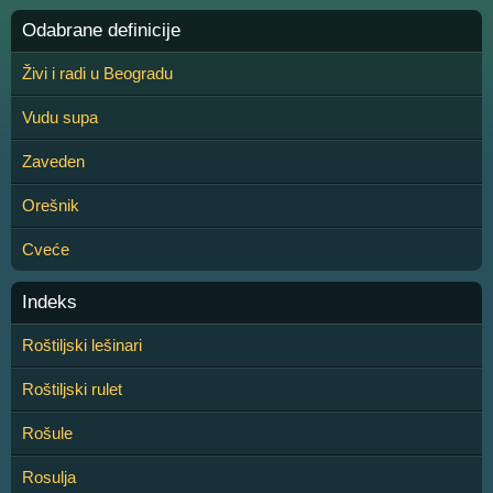
Odabrane definicije
Živi i radi u Beogradu
Vudu supa
Zaveden
Orešnik
Cveće
Indeks
Roštiljski lešinari
Roštiljski rulet
Rošule
Rosulja