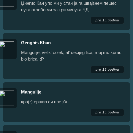
Џингис Кан упо ми у стан ја га швајзнем пешес
пута оглобо ми за три минута ЧД
pre 15 godina
Genghis Khan
Mangulije, velik' co'ek, al' decijeg lica, moj mu kurac
bio brica! ;P
pre 15 godina
Mangulije
крај :) сршио си пре јбг
pre 15 godina