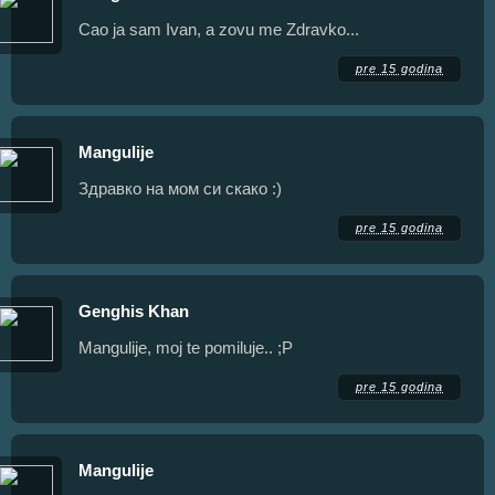
Cao ja sam Ivan, a zovu me Zdravko...
pre 15 godina
Mangulije
Здравко на мом си скако :)
pre 15 godina
Genghis Khan
Mangulije, moj te pomiluje.. ;P
pre 15 godina
Mangulije