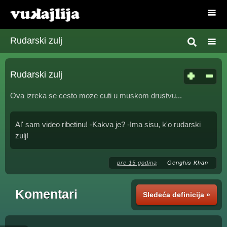
Rudarski zulj
Rudarski zulj
Ova izreka se cesto moze cuti u muskom drustvu...
Al' sam video ribetinu! -Kakva je? -Ima sisu, k'o rudarski
zulj!
pre 15 godina
Genghis Khan
Komentari
Sledeća definicija »