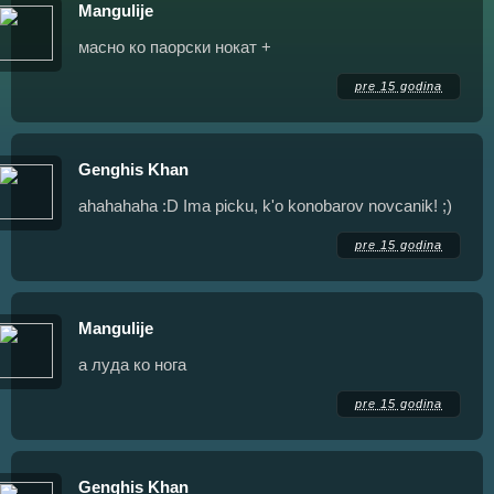
Mangulije
масно ко паорски нокат +
pre 15 godina
Genghis Khan
ahahahaha :D Ima picku, k'o konobarov novcanik! ;)
pre 15 godina
Mangulije
а луда ко нога
pre 15 godina
Genghis Khan