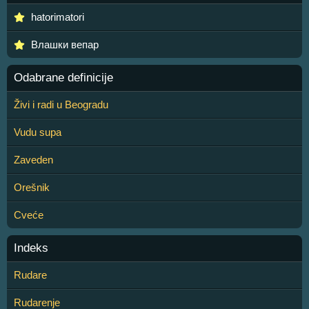
hatorimatori
Влашки вепар
Odabrane definicije
Živi i radi u Beogradu
Vudu supa
Zaveden
Orešnik
Cveće
Indeks
Rudare
Rudarenje