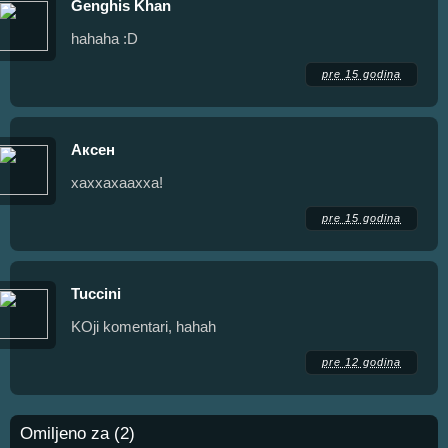
Genghis Khan
hahaha :D
pre 15 godina
Аксен
хаххахаахха!
pre 15 godina
Tuccini
KOji komentari, hahah
pre 12 godina
Omiljeno za (2)